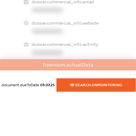
dossier.commercial_info.email
XXXXXXXXXX
dossier.commercial_info.website
XXXXXXXXXX
dossier.commercial_info.activity
XXXXXXXXXX
freemium.actualData
freemium.exampleText_1
freemium.exampleText_2
document.dueToDate
03.07.25
SEARCH.ONMONITORING
freemium.anonymousPerSearch2
FREEMIUM.DETAILS
FREEMIUM.REGISTER