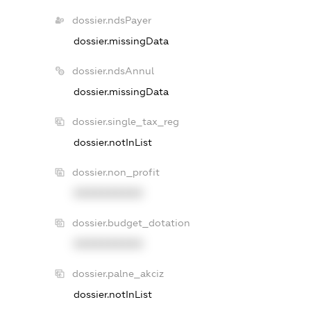
dossier.ndsPayer
dossier.missingData
dossier.ndsAnnul
dossier.missingData
dossier.single_tax_reg
dossier.notInList
dossier.non_profit
XXXXXXXXXX
dossier.budget_dotation
XXXXXXXXXX
dossier.palne_akciz
dossier.notInList