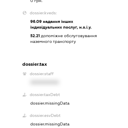
0 грн.
dossier.kveds:
96.09
надання інших
індивідуальних послуг, н.в.і.у.
52.21
допоміжне обслуговування
наземного транспорту
dossier.tax
dossier.staff
XXXXXXXXXX
dossier.taxDebt
dossier.missingData
dossier.esvDebt
dossier.missingData