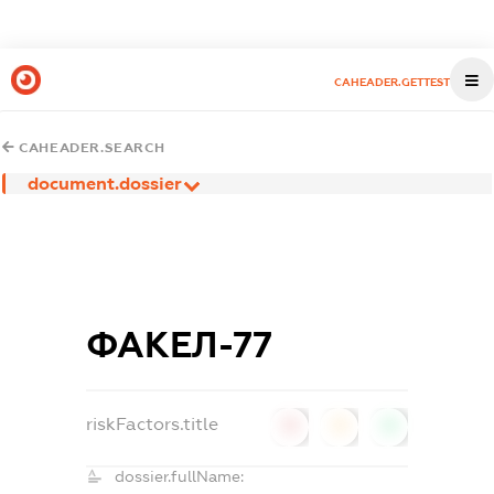
CAHEADER.GETTEST
CAHEADER.SEARCH
document.dossier
ФАКЕЛ-77
riskFactors.title
0
0
0
dossier.fullName: