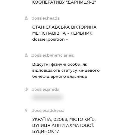
КООПЕРАТИВУ "ДАРНИЦЯ-2"
dossier.heads:
СТАНІСЛАВСЬКА ВІКТОРИНА
МЕЧІСЛАВІВНА
-
КЕРІВНИК
dossier.position -
dossier.beneficiaries:
Відсутні фізичні особи, які
відповідають статусу кінцевого
бенефіціарного власника
dossier.smida:
XXXXXXXXXX
dossier.address:
УКРАЇНА, 02068, МІСТО КИЇВ,
ВУЛИЦЯ АННИ АХМАТОВОЇ,
БУДИНОК 17