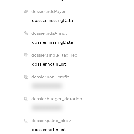
dossier.ndsPayer
dossier.missingData
dossier.ndsAnnul
dossier.missingData
dossier.single_tax_reg
dossier.notInList
dossier.non_profit
XXXXXXXXXX
dossier.budget_dotation
XXXXXXXXXX
dossier.palne_akciz
dossier.notInList