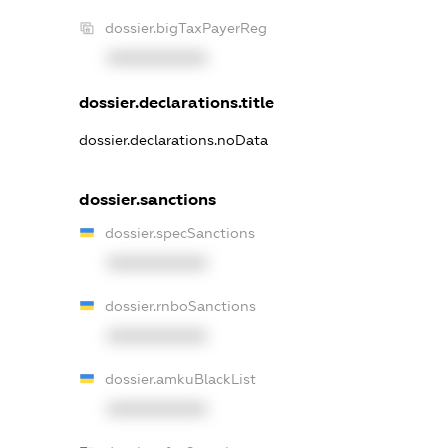
dossier.bigTaxPayerReg
XXXXXXXXXX
dossier.declarations.title
dossier.declarations.noData
dossier.sanctions
dossier.specSanctions
XXXXXXXXXX
dossier.rnboSanctions
XXXXXXXXXX
dossier.amkuBlackList
XXXXXXXXXX