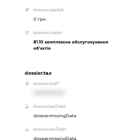
dossier.capital:
0 грн.
dossier.kveds:
81.10
комплексне обслуговування
об'єктів
dossier.tax
dossier.staff
XXXXXXXXXX
dossier.taxDebt
dossier.missingData
dossier.esvDebt
dossier.missingData