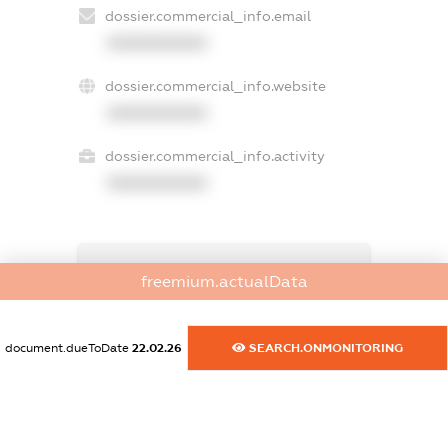
dossier.commercial_info.email
XXXXXXXXXX
dossier.commercial_info.website
XXXXXXXXXX
dossier.commercial_info.activity
XXXXXXXXXX
freemium.exampleText_1
freemium.actualData
freemium.exampleText_2
freemium.anonymousPerSearch2
FREEMIUM.DETAILS
document.dueToDate
22.02.26
SEARCH.ONMONITORING
FREEMIUM.REGISTER