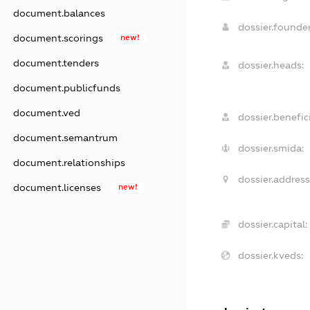
document.balances
dossier.found
document.scorings
new!
document.tenders
dossier.heads:
document.publicfunds
document.ved
dossier.benefici
document.semantrum
dossier.smida:
document.relationships
dossier.address
document.licenses
new!
dossier.capital:
dossier.kveds: