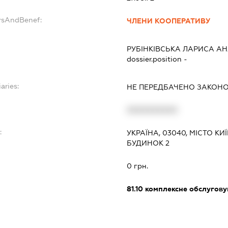
ersAndBenef:
ЧЛЕНИ КООПЕРАТИВУ
РУБІНКІВСЬКА ЛАРИСА АН
dossier.position -
aries:
НЕ ПЕРЕДБАЧЕНО ЗАКОН
XXXXXXXXXX
:
УКРАЇНА, 03040, МІСТО КИ
БУДИНОК 2
0 грн.
81.10
комплексне обслуговув