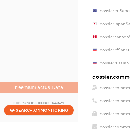
dossier.euSanc
dossier.japanS
dossier.canada
dossier.rfSanct
dossier.russian
dossier.comme
freemium.actualData
dossier.commer
dossier.commer
document.dueToDate
16.03.24
SEARCH.ONMONITORING
dossier.commer
dossier.commer