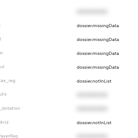
XXXXXXXXXX
t
dossier.missingData
t
dossier.missingData
er
dossier.missingData
ul
dossier.missingData
_tax_reg
dossier.notInList
ofit
XXXXXXXXXX
_dotation
XXXXXXXXXX
akciz
dossier.notInList
PayerReg
XXXXXXXXXX