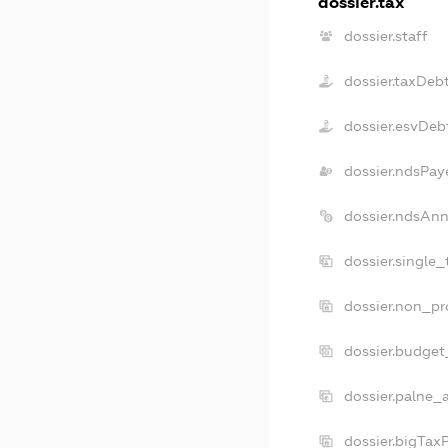
dossier.tax
dossier.staff
dossier.taxDeb
dossier.esvDeb
dossier.ndsPay
dossier.ndsAnn
dossier.single
dossier.non_pr
dossier.budget
dossier.palne_
dossier.bigTax