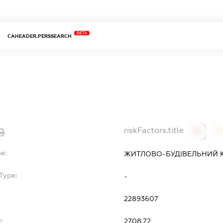
BETA
CAHEADER.PERSSEARCH
riskFactors.title
0
0
e:
ЖИТЛОВО-БУДІВЕЛЬНИЙ К
Type:
-
22893607
:
27.08.72