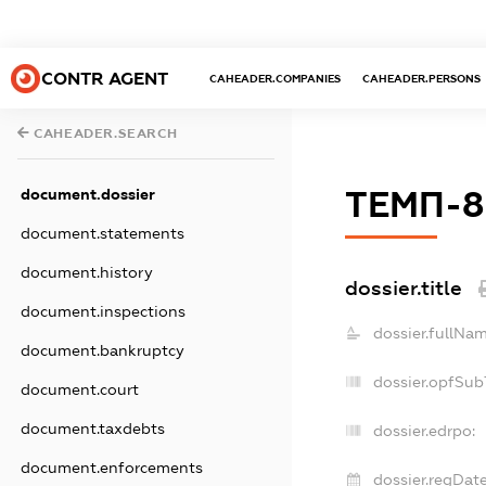
CONTR AGENT
CAHEADER.COMPANIES
CAHEADER.PERSONS
CAHEADER.SEARCH
document.dossier
ТЕМП-8
document.statements
document.history
dossier.title
document.inspections
dossier.fullNam
document.bankruptcy
dossier.opfSub
document.court
document.taxdebts
dossier.edrpo:
document.enforcements
dossier.regDate