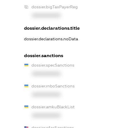
dossier.bigTaxPayerReg
XXXXXXXXXX
dossier.declarations.title
dossier.declarations.noData
dossier.sanctions
dossier.specSanctions
XXXXXXXXXX
dossier.rnboSanctions
XXXXXXXXXX
dossier.amkuBlackList
XXXXXXXXXX
dossier.ofacSanctions