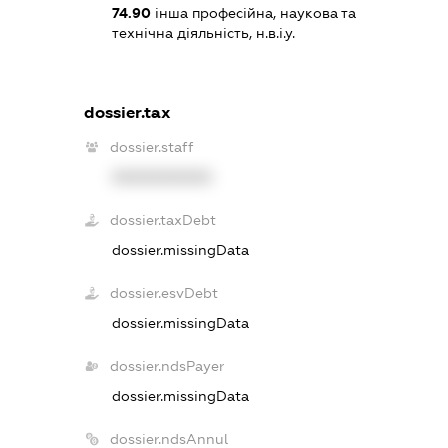
74.90
інша професійна, наукова та
технічна діяльність, н.в.і.у.
dossier.tax
dossier.staff
XXXXXXXXXX
dossier.taxDebt
dossier.missingData
dossier.esvDebt
dossier.missingData
dossier.ndsPayer
dossier.missingData
dossier.ndsAnnul