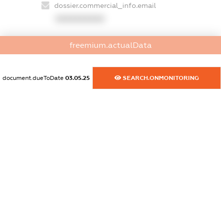
dossier.commercial_info.email
XXXXXXXXXX
dossier.commercial_info.website
freemium.actualData
XXXXXXXXXX
dossier.commercial_info.activity
document.dueToDate
03.05.25
SEARCH.ONMONITORING
XXXXXXXXXX
freemium.exampleText_1
freemium.exampleText_2
freemium.anonymousPerSearch2
FREEMIUM.DETAILS
FREEMIUM.REGISTER