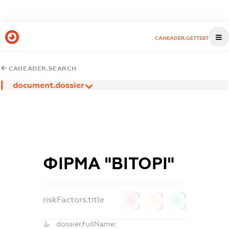
CAHEADER.GETTEST
CAHEADER.SEARCH
document.dossier
ФІРМА "ВІТОРІ"
riskFactors.title
0
0
0
dossier.fullName: