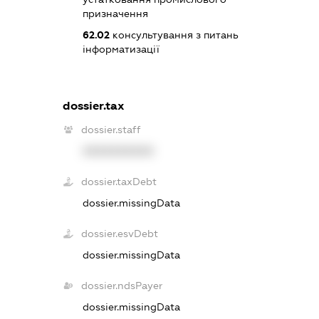
призначення
62.02
консультування з питань
інформатизації
dossier.tax
dossier.staff
XXXXXXXXXX
dossier.taxDebt
dossier.missingData
dossier.esvDebt
dossier.missingData
dossier.ndsPayer
dossier.missingData