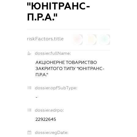
"ЮНІТРАНС-
П.Р.А."
riskFactors.title
0
0
0
dossier.fullName:
АКЦІОНЕРНЕ ТОВАРИСТВО
ЗАКРИТОГО ТИПУ "ЮНІТРАНС-
П.Р.А."
dossier.opfSubType:
-
dossier.edrpo:
22922645
dossier.regDate: