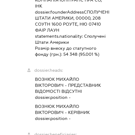
ІНК
dossier.founderAddress
СПОЛУЧЕНІ
ШТАТИ АМЕРИКИ, 00000, 208
СОУТН 1600 РОУТЕ, НЮ 07410
ФАІР ЛАУН
statements.nationality:
Сполучені
Штати Америки
Розмір внеску до статутного
фонду (грн.):
54 348
(95.001 %)
dossier.heads:
ВОЗНЮК МИХАЙЛО
ВІКТОРОВИЧ
-
ПРЕДСТАВНИК
ВІДОМОСТІ ВІДСУТНІ
dossier.position -
ВОЗНЮК МИХАЙЛО
ВІКТОРОВИЧ
-
КЕРІВНИК
dossier.position -
dossier.beneficiaries: