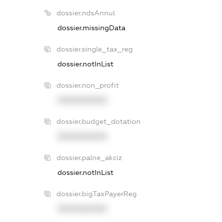
dossier.ndsAnnul
dossier.missingData
dossier.single_tax_reg
dossier.notInList
dossier.non_profit
XXXXXXXXXX
dossier.budget_dotation
XXXXXXXXXX
dossier.palne_akciz
dossier.notInList
dossier.bigTaxPayerReg
XXXXXXXXXX