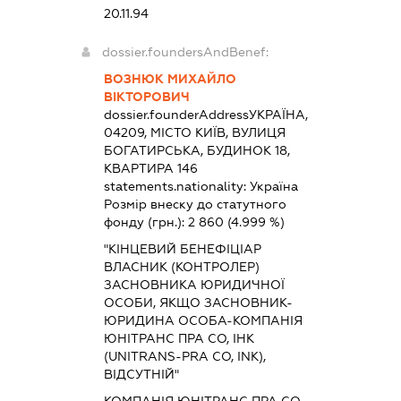
20.11.94
dossier.foundersAndBenef:
ВОЗНЮК МИХАЙЛО
ВІКТОРОВИЧ
dossier.founderAddress
УКРАЇНА,
04209, МІСТО КИЇВ, ВУЛИЦЯ
БОГАТИРСЬКА, БУДИНОК 18,
КВАРТИРА 146
statements.nationality:
Україна
Розмір внеску до статутного
фонду (грн.):
2 860
(4.999 %)
"КІНЦЕВИЙ БЕНЕФІЦІАР
ВЛАСНИК (КОНТРОЛЕР)
ЗАСНОВНИКА ЮРИДИЧНОЇ
ОСОБИ, ЯКЩО ЗАСНОВНИК-
ЮРИДИНА ОСОБА-КОМПАНІЯ
ЮНІТРАНС ПРА СО, ІНК
(UNITRANS-PRA CO, INK),
ВІДСУТНІЙ"
КОМПАНІЯ ЮНІТРАНС ПРА СО,