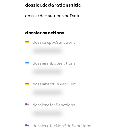
dossier.declarations.title
dossier.declarations.noData
dossier.sanctions
dossier.specSanctions
XXXXXXXXXX
dossier.rnboSanctions
XXXXXXXXXX
dossier.amkuBlackList
XXXXXXXXXX
dossier.ofacSanctions
XXXXXXXXXX
dossier.ofacNonSdnSanctions