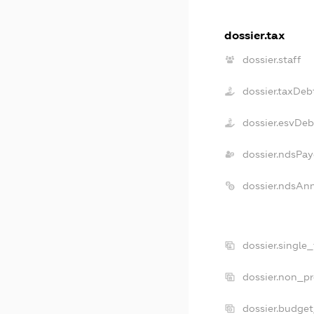
dossier.tax
dossier.staff
dossier.taxDeb
dossier.esvDeb
dossier.ndsPay
dossier.ndsAn
dossier.single
dossier.non_pr
dossier.budge