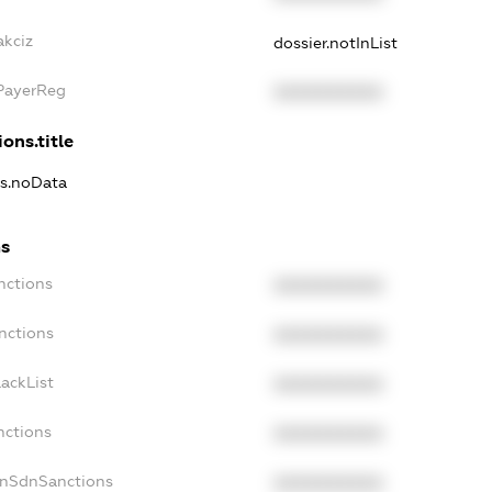
akciz
dossier.notInList
xPayerReg
XXXXXXXXXX
ons.title
ns.noData
ns
nctions
XXXXXXXXXX
nctions
XXXXXXXXXX
ackList
XXXXXXXXXX
nctions
XXXXXXXXXX
onSdnSanctions
XXXXXXXXXX