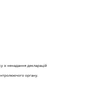
ку з:
ненадання декларацiй
онтролюючого органу.