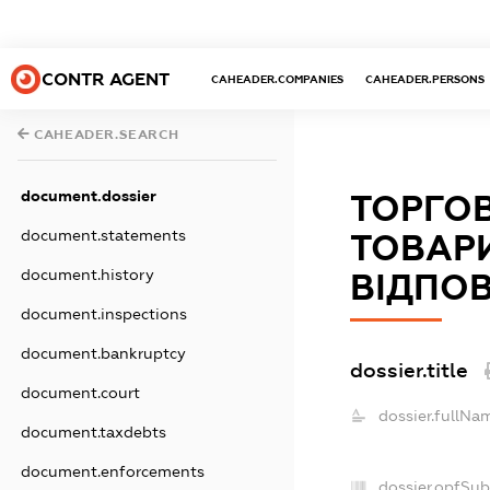
CONTR AGENT
CAHEADER.COMPANIES
CAHEADER.PERSONS
CAHEADER.SEARCH
document.dossier
ТОРГО
document.statements
ТОВАР
document.history
ВІДПОВ
document.inspections
document.bankruptcy
dossier.title
document.court
dossier.fullNa
document.taxdebts
document.enforcements
dossier.opfSub