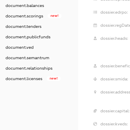
document.balances
dossier.edrpo:
document.scorings
new!
dossier.regDat
document.tenders
document.publicfunds
dossier.heads:
document.ved
document.semantrum
dossier.benefic
document.relationships
document.licenses
new!
dossier.smida:
dossier.address
dossier.capital:
dossier.kveds: