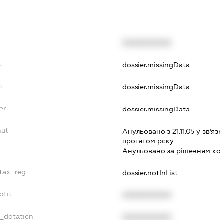
XXXXXXXXXX
t
dossier.missingData
t
dossier.missingData
er
dossier.missingData
nul
Анульовано з 21.11.05 у зв'яз
протягом року
Анульовано за рiшенням к
_tax_reg
dossier.notInList
ofit
XXXXXXXXXX
t_dotation
XXXXXXXXXX