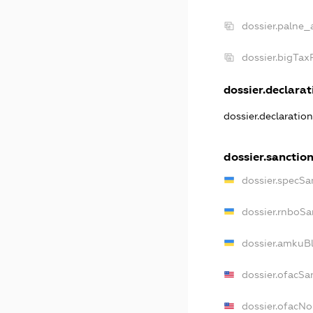
dossier.palne_
dossier.bigTa
dossier.declarati
dossier.declaratio
dossier.sanctio
dossier.specSa
dossier.rnboSa
dossier.amkuBl
dossier.ofacSa
dossier.ofacN