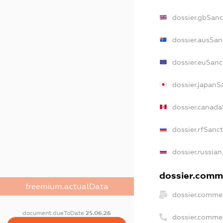
dossier.gbSanc
dossier.ausSan
dossier.euSanc
dossier.japanS
dossier.canad
dossier.rfSanc
dossier.russian
dossier.comme
freemium.actualData
dossier.commer
document.dueToDate
25.06.26
dossier.comme