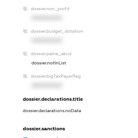
dossier.non_profit
XXXXXXXXXX
dossier.budget_dotation
XXXXXXXXXX
dossier.palne_akciz
dossier.notInList
dossier.bigTaxPayerReg
XXXXXXXXXX
dossier.declarations.title
dossier.declarations.noData
dossier.sanctions