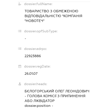
dossier.fullName:
ТОВАРИСТВО З ОБМЕЖЕНОЮ
ВІДПОВІДАЛЬНІСТЮ "КОМПАНІЯ
"НОВОТЕЧ"
dossier.opfSubType:
-
dossier.edrpo:
22923886
dossier.regDate:
26.01.07
dossier.heads:
БЄЛОГОРСЬКИЙ ОЛЕГ ЛЕОНІДОВИЧ
-
ГОЛОВА КОМІСІЇ З ПРИПИНЕННЯ
АБО ЛІКВІДАТОР
dossier.position -