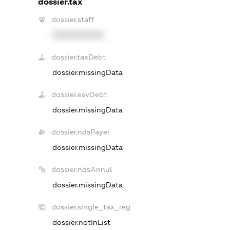
dossier.tax
dossier.staff
XXXXXXXXXX
dossier.taxDebt
dossier.missingData
dossier.esvDebt
dossier.missingData
dossier.ndsPayer
dossier.missingData
dossier.ndsAnnul
dossier.missingData
dossier.single_tax_reg
dossier.notInList