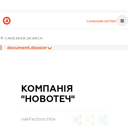
CAHEADER.GETTEST
CAHEADER.SEARCH
document.dossier
КОМПАНІЯ
"НОВОТЕЧ"
riskFactors.title
0
0
0