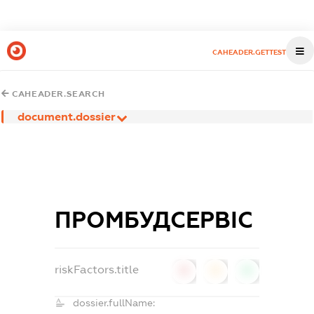
CAHEADER.GETTEST
CAHEADER.SEARCH
document.dossier
ПРОМБУДСЕРВІС
riskFactors.title
0
0
0
dossier.fullName: