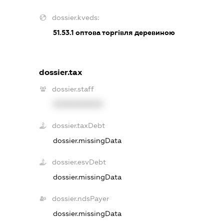
dossier.kveds:
51.53.1
оптова торгівля деревиною
dossier.tax
dossier.staff
XXXXXXXXXX
dossier.taxDebt
dossier.missingData
dossier.esvDebt
dossier.missingData
dossier.ndsPayer
dossier.missingData