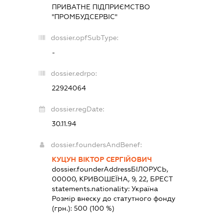
ПРИВАТНЕ ПІДПРИЄМСТВО
"ПРОМБУДСЕРВІС"
dossier.opfSubType:
-
dossier.edrpo:
22924064
dossier.regDate:
30.11.94
dossier.foundersAndBenef:
КУЦУН ВІКТОР СЕРГІЙОВИЧ
dossier.founderAddress
БІЛОРУСЬ,
00000, КРИВОШЕЇНА, 9, 22, БРЕСТ
statements.nationality:
Україна
Розмір внеску до статутного фонду
(грн.):
500
(100 %)