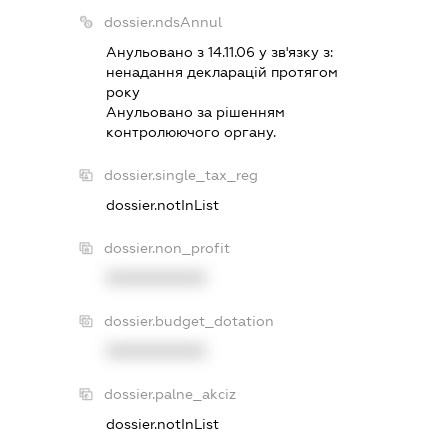
dossier.ndsAnnul
Анульовано з 14.11.06 у зв'язку з:
ненадання декларацiй протягом
року
Анульовано за рiшенням
контролюючого органу.
dossier.single_tax_reg
dossier.notInList
dossier.non_profit
XXXXXXXXXX
dossier.budget_dotation
XXXXXXXXXX
dossier.palne_akciz
dossier.notInList