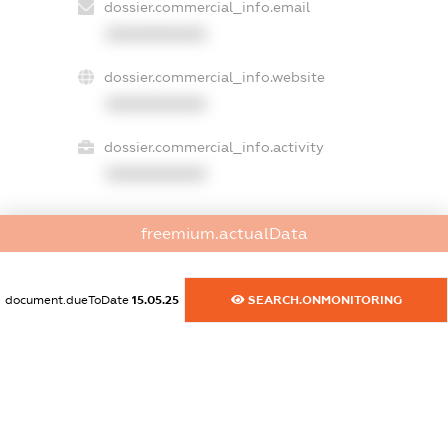
dossier.commercial_info.email
XXXXXXXXXX
dossier.commercial_info.website
XXXXXXXXXX
dossier.commercial_info.activity
XXXXXXXXXX
freemium.actualData
freemium.exampleText_1
freemium.exampleText_2
freemium.anonymousPerSearch2
document.dueToDate
15.05.25
SEARCH.ONMONITORING
FREEMIUM.DETAILS
FREEMIUM.REGISTER