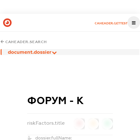
CAHEADER.GETTEST
CAHEADER.SEARCH
document.dossier
ФОРУМ - К
riskFactors.title
0
0
0
dossier.fullName: