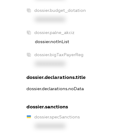
dossier.budget_dotation
XXXXXXXXXX
dossier.palne_akciz
dossier.notInList
dossier.bigTaxPayerReg
XXXXXXXXXX
dossier.declarations.title
dossier.declarations.noData
dossier.sanctions
dossier.specSanctions
XXXXXXXXXX