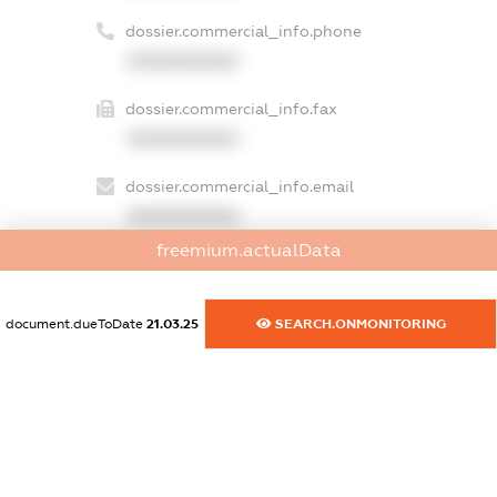
dossier.commercial_info.phone
XXXXXXXXXX
dossier.commercial_info.fax
XXXXXXXXXX
dossier.commercial_info.email
XXXXXXXXXX
freemium.actualData
dossier.commercial_info.website
XXXXXXXXXX
document.dueToDate
21.03.25
SEARCH.ONMONITORING
dossier.commercial_info.activity
XXXXXXXXXX
freemium.exampleText_1
freemium.exampleText_2