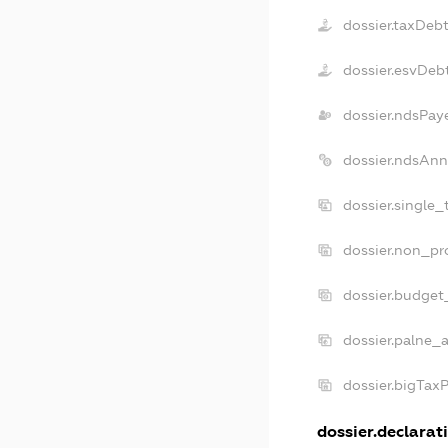
dossier.taxDeb
dossier.esvDeb
dossier.ndsPay
dossier.ndsAnn
dossier.single
dossier.non_pr
dossier.budget
dossier.palne_a
dossier.bigTax
dossier.declarati