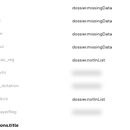
t
dossier.missingData
t
dossier.missingData
er
dossier.missingData
ul
dossier.missingData
_tax_reg
dossier.notInList
ofit
XXXXXXXXXX
_dotation
XXXXXXXXXX
kciz
dossier.notInList
PayerReg
XXXXXXXXXX
ons.title