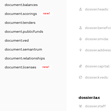
document.balances
dossier.heads:
document.scorings
new!
document.tenders
dossier.benefici
document.publicfunds
dossier.smida:
document.ved
document.semantrum
dossier.address
document.relationships
dossier.capital:
document.licenses
new!
dossier.kveds:
dossier.tax
dossier.staff