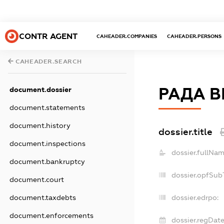
CONTR AGENT
CAHEADER.COMPANIES
CAHEADER.PERSONS
CAHEADER.SEARCH
РАДА В
document.dossier
document.statements
document.history
dossier.title
document.inspections
dossier.fullNam
document.bankruptcy
dossier.opfSub
document.court
document.taxdebts
dossier.edrpo:
document.enforcements
dossier.regDate