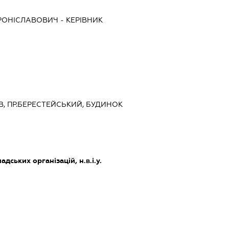
БРОНІСЛАВОВИЧ
-
КЕРІВНИК
ЇВ, ПР.БЕРЕСТЕЙСЬКИЙ, БУДИНОК
дських організацій, н.в.і.у.