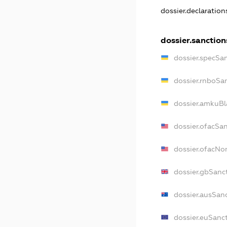
dossier.declaratio
dossier.sanction
dossier.specSa
dossier.rnboSa
dossier.amkuBl
dossier.ofacSa
dossier.ofacN
dossier.gbSanc
dossier.ausSan
dossier.euSanc