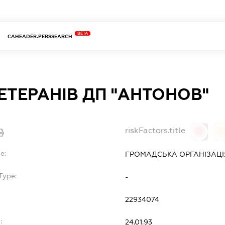
BETA
CAHEADER.PERSSEARCH
ЕТЕРАНІВ ДП "АНТОНОВ"
riskFactors.title
0
0
e:
ГРОМАДСЬКА ОРГАНІЗАЦІЯ
Type:
-
22934074
:
24.01.93