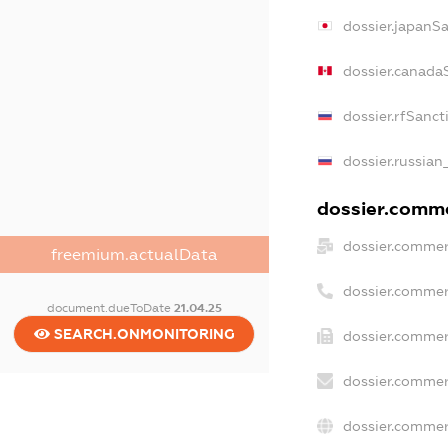
dossier.japanS
dossier.canada
dossier.rfSanct
dossier.russian
dossier.commer
dossier.commer
freemium.actualData
dossier.commer
document.dueToDate
21.04.25
SEARCH.ONMONITORING
dossier.commer
dossier.commer
dossier.commer