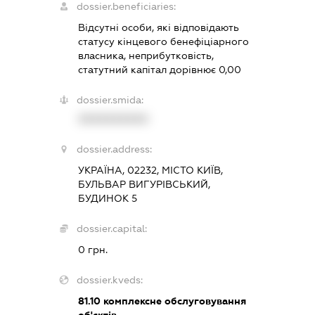
dossier.beneficiaries:
Відсутні особи, які відповідають
статусу кінцевого бенефіціарного
власника, неприбутковість,
статутний капітал дорівнює 0,00
dossier.smida:
XXXXXXXXXX
dossier.address:
УКРАЇНА, 02232, МІСТО КИЇВ,
БУЛЬВАР ВИГУРІВСЬКИЙ,
БУДИНОК 5
dossier.capital:
0 грн.
dossier.kveds:
81.10
комплексне обслуговування
об'єктів