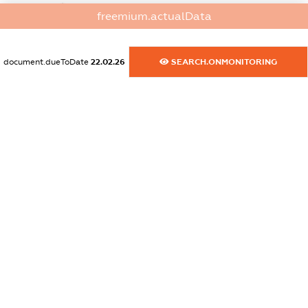
dossier.commercial_info.website
freemium.actualData
XXXXXXXXXX
dossier.commercial_info.activity
document.dueToDate
22.02.26
SEARCH.ONMONITORING
XXXXXXXXXX
freemium.exampleText_1
freemium.exampleText_2
freemium.anonymousPerSearch2
FREEMIUM.DETAILS
FREEMIUM.REGISTER