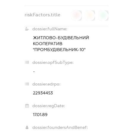
riskFactors.title
0
0
0
dossier.fullName:
ЖИТЛОВО-БУДІВЕЛЬНИЙ
КООПЕРАТИВ
"ПРОМБУДІВЕЛЬНИК-10"
dossier.opfSubType:
-
dossier.edrpo:
22934453
dossier.regDate:
17.01.89
dossier.foundersAndBenef: