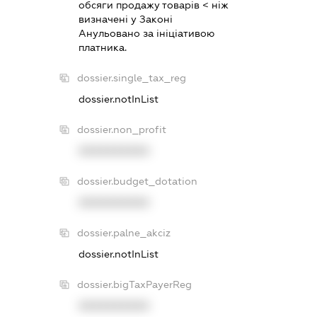
обсяги продажу товарiв < нiж
визначенi у Законi
Анульовано за iнiцiативою
платника.
dossier.single_tax_reg
dossier.notInList
dossier.non_profit
XXXXXXXXXX
dossier.budget_dotation
XXXXXXXXXX
dossier.palne_akciz
dossier.notInList
dossier.bigTaxPayerReg
XXXXXXXXXX