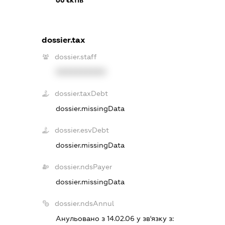
dossier.tax
dossier.staff
XXXXXXXXXX
dossier.taxDebt
dossier.missingData
dossier.esvDebt
dossier.missingData
dossier.ndsPayer
dossier.missingData
dossier.ndsAnnul
Анульовано з 14.02.06 у зв'язку з: