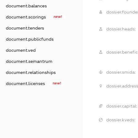
document.balances
dossier.found
document.scorings
new!
document.tenders
dossier.heads:
document.publicfunds
document.ved
dossier.benefici
document.semantrum
dossier.smida:
document.relationships
document.licenses
new!
dossier.address
dossier.capital:
dossier.kveds: