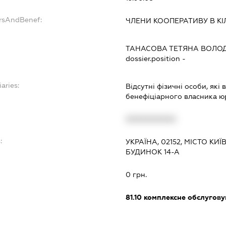
ersAndBenef:
ЧЛЕНИ КООПЕРАТИВУ В КІ
ТАНАСОВА ТЕТЯНА ВОЛО
dossier.position -
aries:
Відсутні фізичні особи, які
бенефіціарного власника ю
XXXXXXXXXX
:
УКРАЇНА, 02152, МІСТО КИ
БУДИНОК 14-А
0 грн.
81.10
комплексне обслуговув