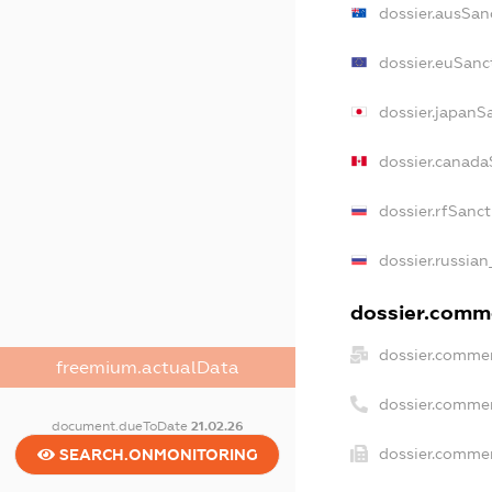
dossier.ausSan
dossier.euSanc
dossier.japanS
dossier.canada
dossier.rfSanc
dossier.russian
dossier.comme
dossier.commer
freemium.actualData
dossier.comme
document.dueToDate
21.02.26
dossier.commer
SEARCH.ONMONITORING