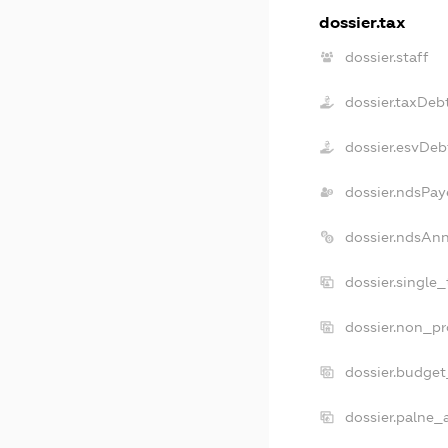
dossier.tax
dossier.staff
dossier.taxDeb
dossier.esvDeb
dossier.ndsPay
dossier.ndsAn
dossier.single
dossier.non_pr
dossier.budge
dossier.palne_