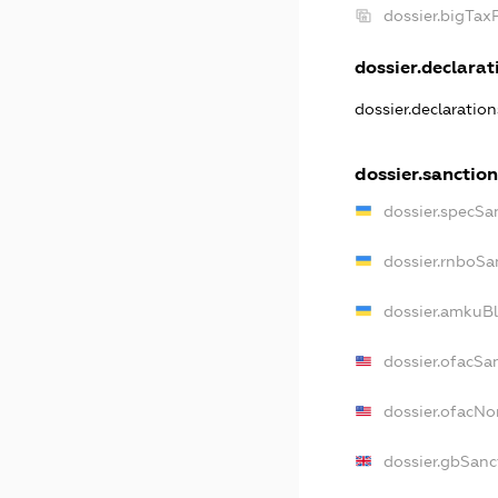
dossier.bigTa
dossier.declarati
dossier.declaratio
dossier.sanctio
dossier.specSa
dossier.rnboSa
dossier.amkuBl
dossier.ofacSa
dossier.ofacN
dossier.gbSanc