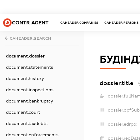
CONTR AGENT
CAHEADER.COMPANIES
CAHEADER.PERSONS
CAHEADER.SEARCH
document.dossier
БУДІНД
document.statements
document.history
dossier.title
document.inspections
dossier.fullNa
document.bankruptcy
dossier.opfSub
document.court
document.taxdebts
dossier.edrpo:
document.enforcements
dossier.regDate