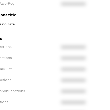
xPayerReg
XXXXXXXXXX
ons.title
ns.noData
ns
nctions
XXXXXXXXXX
nctions
XXXXXXXXXX
ackList
XXXXXXXXXX
nctions
XXXXXXXXXX
onSdnSanctions
XXXXXXXXXX
tions
XXXXXXXXXX