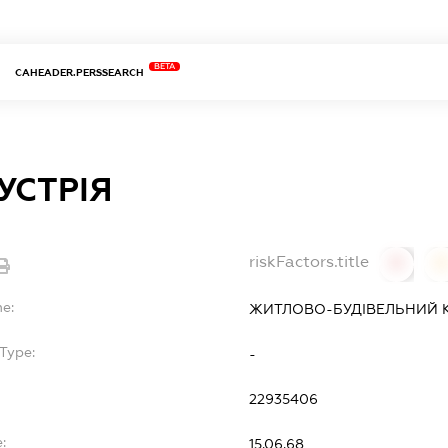
BETA
CAHEADER.PERSSEARCH
УСТРІЯ
riskFactors.title
0
0
me:
ЖИТЛОВО-БУДІВЕЛЬНИЙ К
Type:
-
22935406
:
15.06.68