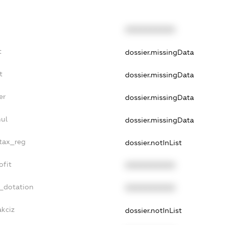
XXXXXXXXXX
t
dossier.missingData
t
dossier.missingData
er
dossier.missingData
nul
dossier.missingData
_tax_reg
dossier.notInList
ofit
XXXXXXXXXX
t_dotation
XXXXXXXXXX
akciz
dossier.notInList