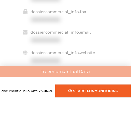
dossier.commercial_info.fax
XXXXXXXXXX
dossier.commercial_info.email
XXXXXXXXXX
dossier.commercial_info.website
XXXXXXXXXX
freemium.actualData
dossier.commercial_info.activity
XXXXXXXXXX
document.dueToDate
25.06.26
SEARCH.ONMONITORING
freemium.exampleText_1
freemium.exampleText_2
freemium.anonymousPerSearch2
FREEMIUM.DETAILS