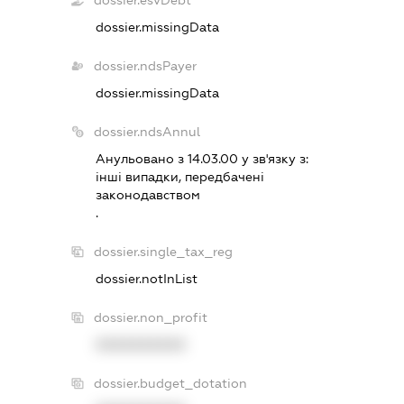
dossier.missingData
dossier.ndsPayer
dossier.missingData
dossier.ndsAnnul
Анульовано з 14.03.00 у зв'язку з:
iншi випадки, передбаченi
законодавством
.
dossier.single_tax_reg
dossier.notInList
dossier.non_profit
XXXXXXXXXX
dossier.budget_dotation