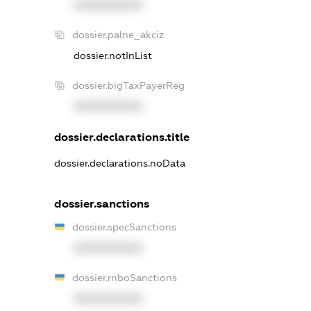
XXXXXXXXXX
dossier.palne_akciz
dossier.notInList
dossier.bigTaxPayerReg
XXXXXXXXXX
dossier.declarations.title
dossier.declarations.noData
dossier.sanctions
dossier.specSanctions
XXXXXXXXXX
dossier.rnboSanctions
XXXXXXXXXX