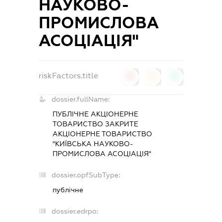
НАУКОВО-
ПРОМИСЛОВА
АСОЦІАЦІЯ"
riskFactors.title
0
0
0
dossier.fullName:
ПУБЛІЧНЕ АКЦІОНЕРНЕ
ТОВАРИСТВО ЗАКРИТЕ
АКЦІОНЕРНЕ ТОВАРИСТВО
"КИЇВСЬКА НАУКОВО-
ПРОМИСЛОВА АСОЦІАЦІЯ"
dossier.opfSubType:
публічне
dossier.edrpo: