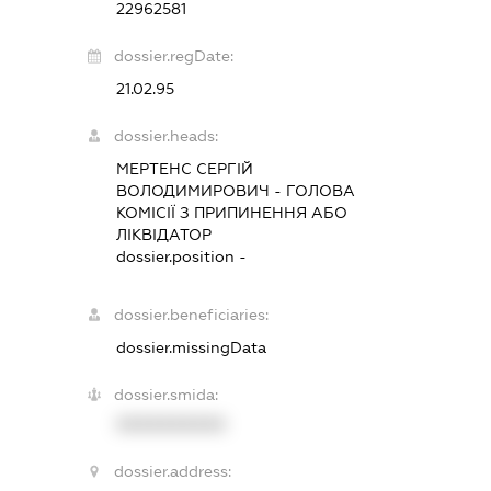
22962581
dossier.regDate:
21.02.95
dossier.heads:
МЕРТЕНС СЕРГІЙ
ВОЛОДИМИРОВИЧ
-
ГОЛОВА
КОМІСІЇ З ПРИПИНЕННЯ АБО
ЛІКВІДАТОР
dossier.position -
dossier.beneficiaries:
dossier.missingData
dossier.smida:
XXXXXXXXXX
dossier.address: