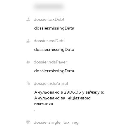
XXXXXXXXXX
dossier.taxDebt
dossier.missingData
dossier.esvDebt
dossier.missingData
dossier.ndsPayer
dossier.missingData
dossier.ndsAnnul
Анульовано з 29.06.06 у зв'язку з:
Анульовано за iнiцiативою
платника
.
dossier.single_tax_reg