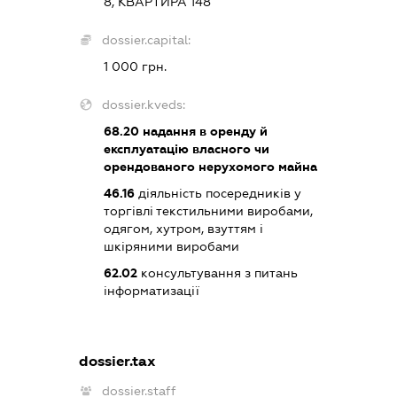
8, КВАРТИРА 148
dossier.capital:
1 000 грн.
dossier.kveds:
68.20
надання в оренду й
експлуатацію власного чи
орендованого нерухомого майна
46.16
діяльність посередників у
торгівлі текстильними виробами,
одягом, хутром, взуттям і
шкіряними виробами
62.02
консультування з питань
інформатизації
dossier.tax
dossier.staff