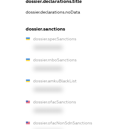
dossier.declarations.title
dossier.declarations.noData
dossier.sanctions
dossier.specSanctions
XXXXXXXXXX
dossier.rnboSanctions
XXXXXXXXXX
dossier.amkuBlackList
XXXXXXXXXX
dossier.ofacSanctions
XXXXXXXXXX
dossier.ofacNonSdnSanctions