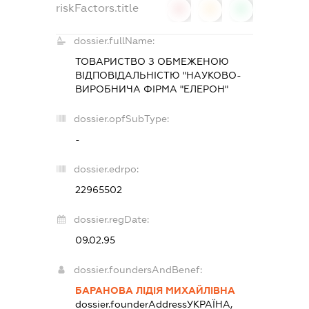
riskFactors.title
0
0
0
dossier.fullName:
ТОВАРИСТВО З ОБМЕЖЕНОЮ
ВІДПОВІДАЛЬНІСТЮ "НАУКОВО-
ВИРОБНИЧА ФІРМА "ЕЛЕРОН"
dossier.opfSubType:
-
dossier.edrpo:
22965502
dossier.regDate:
09.02.95
dossier.foundersAndBenef:
БАРАНОВА ЛІДІЯ МИХАЙЛІВНА
dossier.founderAddress
УКРАЇНА,