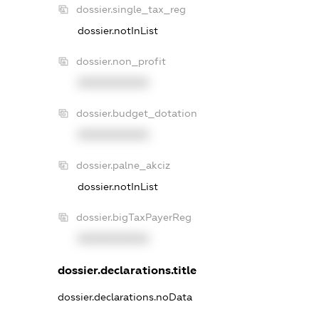
dossier.single_tax_reg
dossier.notInList
dossier.non_profit
XXXXXXXXXX
dossier.budget_dotation
XXXXXXXXXX
dossier.palne_akciz
dossier.notInList
dossier.bigTaxPayerReg
XXXXXXXXXX
dossier.declarations.title
dossier.declarations.noData