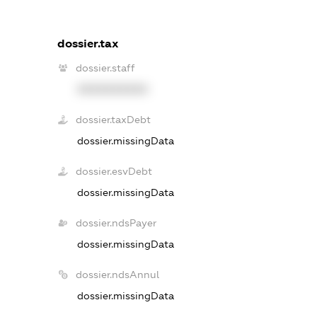
dossier.tax
dossier.staff
XXXXXXXXXX
dossier.taxDebt
dossier.missingData
dossier.esvDebt
dossier.missingData
dossier.ndsPayer
dossier.missingData
dossier.ndsAnnul
dossier.missingData