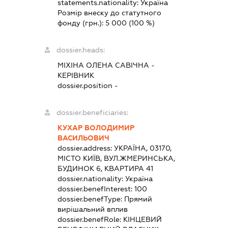
statements.nationality:
Україна
Розмір внеску до статутного
фонду (грн.):
5 000
(100 %)
dossier.heads:
МІХІНА ОЛЕНА САВІЧНА
-
КЕРІВНИК
dossier.position -
dossier.beneficiaries:
КУХАР ВОЛОДИМИР
ВАСИЛЬОВИЧ
dossier.address:
УКРАЇНА, 03170,
МІСТО КИЇВ, ВУЛ.ЖМЕРИНСЬКА,
БУДИНОК 6, КВАРТИРА 41
dossier.nationality:
Україна
dossier.benefInterest:
100
dossier.benefType:
Прямий
вирішальний вплив
dossier.benefRole:
КІНЦЕВИЙ