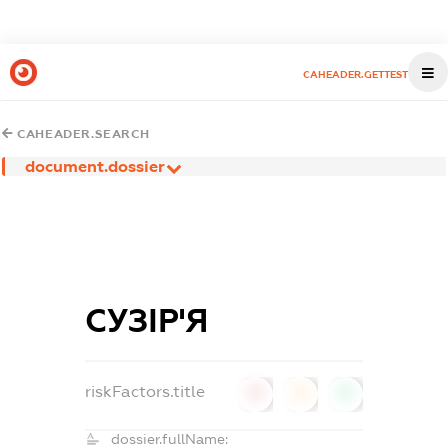
CAHEADER.GETTEST
CAHEADER.SEARCH
document.dossier
СУЗІР'Я
riskFactors.title
0
0
0
dossier.fullName: