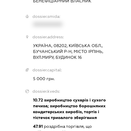
БЕНЕФІЦІАРНИЙ ВЛАСНИК
dossier.smida:
XXXXXXXXXX
dossier.address:
УКРАЇНА, 08202, КИЇВСЬКА ОБЛ.,
БУЧАНСЬКИЙ Р-Н, МІСТО ІРПІНЬ,
ВУЛ.МИРУ, БУДИНОК 16
dossier.capital:
5 000 грн.
dossier.kveds:
10.72
виробництво сухарів і сухого
печива; виробництво борошняних
кондитерських виробів, тортів і
тістечок тривалого зберігання
47.91
роздрібна торгівля, що