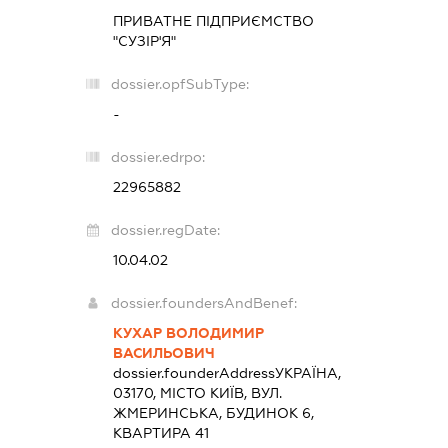
ПРИВАТНЕ ПІДПРИЄМСТВО
"СУЗІР'Я"
dossier.opfSubType:
-
dossier.edrpo:
22965882
dossier.regDate:
10.04.02
dossier.foundersAndBenef:
КУХАР ВОЛОДИМИР
ВАСИЛЬОВИЧ
dossier.founderAddress
УКРАЇНА,
03170, МІСТО КИЇВ, ВУЛ.
ЖМЕРИНСЬКА, БУДИНОК 6,
КВАРТИРА 41