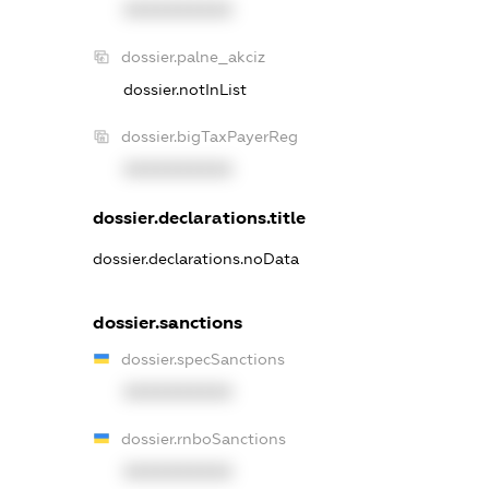
XXXXXXXXXX
dossier.palne_akciz
dossier.notInList
dossier.bigTaxPayerReg
XXXXXXXXXX
dossier.declarations.title
dossier.declarations.noData
dossier.sanctions
dossier.specSanctions
XXXXXXXXXX
dossier.rnboSanctions
XXXXXXXXXX