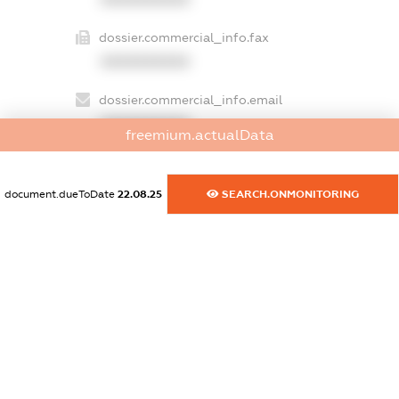
dossier.commercial_info.fax
XXXXXXXXXX
dossier.commercial_info.email
XXXXXXXXXX
freemium.actualData
dossier.commercial_info.website
XXXXXXXXXX
document.dueToDate
22.08.25
SEARCH.ONMONITORING
dossier.commercial_info.activity
XXXXXXXXXX
freemium.exampleText_1
freemium.exampleText_2
freemium.anonymousPerSearch2
FREEMIUM.DETAILS