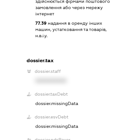
здійснюється фірмами поштового
замовлення або через мережу
інтернет
77.39
надання в оренду інших
машин, устатковання та товарів,
н.в.і.у.
dossier.tax
dossier.staff
XXXXXXXXXX
dossier.taxDebt
dossier.missingData
dossier.esvDebt
dossier.missingData
dossier.ndsPayer