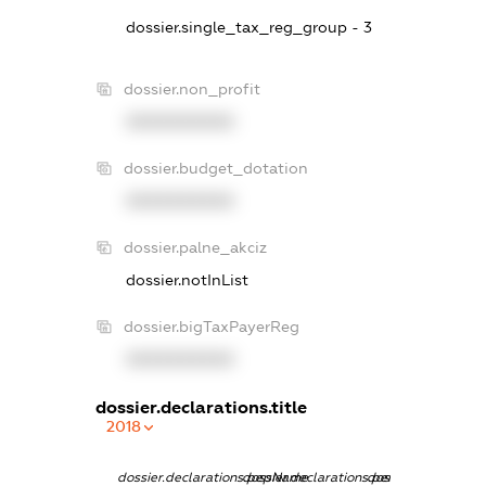
dossier.single_tax_reg_group - 3
dossier.non_profit
XXXXXXXXXX
dossier.budget_dotation
XXXXXXXXXX
dossier.palne_akciz
dossier.notInList
dossier.bigTaxPayerReg
XXXXXXXXXX
dossier.declarations.title
2018
dossier.declarations.pepName
dossier.declarations.personName
dossier.declaratio