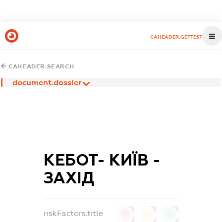
CAHEADER.GETTEST
CAHEADER.SEARCH
document.dossier
КЕБОТ- КИЇВ -
ЗАХІД
riskFactors.title
0
0
0