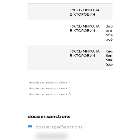
ГУСЄВ МИКОЛА
-
ВІКТОРОВИЧ
ГУСЄВ МИКОЛА
Заробітна плата
ВІКТОРОВИЧ
отримана за
основним місцем
роботи
ГУСЄВ МИКОЛА
Кінцевий
ВІКТОРОВИЧ
бенефіціарний
власник
(контролер)
dossier.declarations.license_1
dossier.declarations.license_2
dossier.declarations.license_3
dossier.sanctions
dossier.specSanctions
XXXXXXXXXX