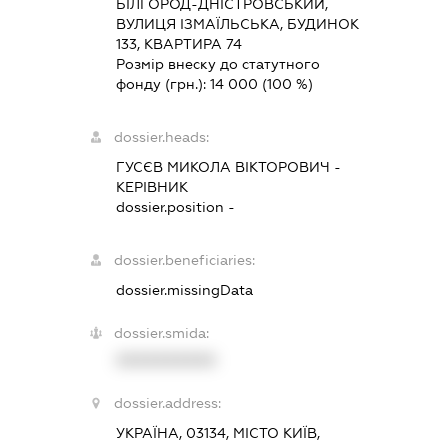
БІЛГОРОД-ДНІСТРОВСЬКИЙ,
ВУЛИЦЯ ІЗМАЇЛЬСЬКА, БУДИНОК
133, КВАРТИРА 74
Розмір внеску до статутного
фонду (грн.):
14 000
(100 %)
dossier.heads:
ГУСЄВ МИКОЛА ВІКТОРОВИЧ
-
КЕРІВНИК
dossier.position -
dossier.beneficiaries:
dossier.missingData
dossier.smida:
XXXXXXXXXX
dossier.address:
УКРАЇНА, 03134, МІСТО КИЇВ,