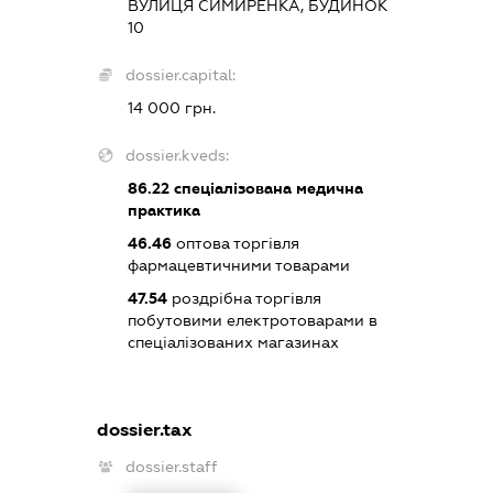
ВУЛИЦЯ СИМИРЕНКА, БУДИНОК
10
dossier.capital:
14 000 грн.
dossier.kveds:
86.22
спеціалізована медична
практика
46.46
оптова торгівля
фармацевтичними товарами
47.54
роздрібна торгівля
побутовими електротоварами в
спеціалізованих магазинах
dossier.tax
dossier.staff