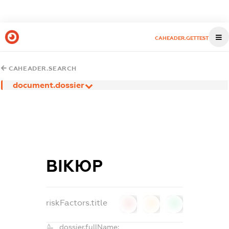
CAHEADER.GETTEST
CAHEADER.SEARCH
document.dossier
ВІКЮР
riskFactors.title
0
0
0
dossier.fullName: