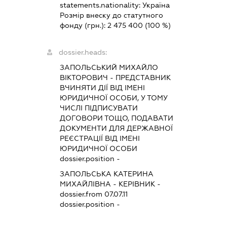
statements.nationality:
Україна
Розмір внеску до статутного
фонду (грн.):
2 475 400
(100 %)
dossier.heads:
ЗАПОЛЬСЬКИЙ МИХАЙЛО
ВІКТОРОВИЧ
-
ПРЕДСТАВНИК
ВЧИНЯТИ ДІЇ ВІД ІМЕНІ
ЮРИДИЧНОЇ ОСОБИ, У ТОМУ
ЧИСЛІ ПІДПИСУВАТИ
ДОГОВОРИ ТОЩО, ПОДАВАТИ
ДОКУМЕНТИ ДЛЯ ДЕРЖАВНОЇ
РЕЄСТРАЦІЇ ВІД ІМЕНІ
ЮРИДИЧНОЇ ОСОБИ
dossier.position -
ЗАПОЛЬСЬКА КАТЕРИНА
МИХАЙЛІВНА
-
КЕРІВНИК
-
dossier.from 07.07.11
dossier.position -