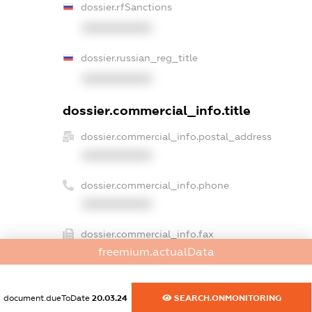
dossier.rfSanctions
XXXXXXXXXX
dossier.russian_reg_title
XXXXXXXXXX
dossier.commercial_info.title
dossier.commercial_info.postal_address
XXXXXXXXXX
dossier.commercial_info.phone
XXXXXXXXXX
dossier.commercial_info.fax
freemium.actualData
XXXXXXXXXX
dossier.commercial_info.email
document.dueToDate
20.03.24
SEARCH.ONMONITORING
XXXXXXXXXX