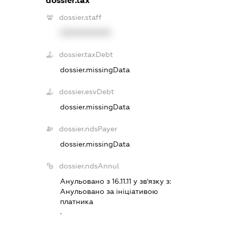
dossier.tax
dossier.staff
XXXXXXXXXX
dossier.taxDebt
dossier.missingData
dossier.esvDebt
dossier.missingData
dossier.ndsPayer
dossier.missingData
dossier.ndsAnnul
Анульовано з 16.11.11 у зв'язку з:
Анульовано за iнiцiативою
платника
.