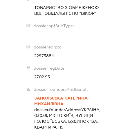
ТОВАРИСТВО З ОБМЕЖЕНОЮ
ВІДПОВІДАЛЬНІСТЮ "ВІКЮР"
dossier.opfSubType:
-
dossier.edrpo:
22973884
dossier.regDate:
27.02.95
dossier.foundersAndBenef:
ЗАПОЛЬСЬКА КАТЕРИНА
МИХАЙЛІВНА
dossier.founderAddress
УКРАЇНА,
03039, МІСТО КИЇВ, ВУЛИЦЯ
ГОЛОСІЇВСЬКА, БУДИНОК 13А,
КВАРТИРА 115