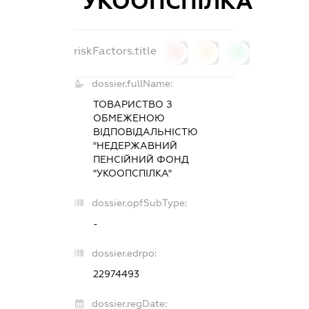
"УКООПСПІЛКА"
riskFactors.title
0
0
0
dossier.fullName:
ТОВАРИСТВО З
ОБМЕЖЕНОЮ
ВІДПОВІДАЛЬНІСТЮ
"НЕДЕРЖАВНИЙ
ПЕНСІЙНИЙ ФОНД
"УКООПСПІЛКА"
dossier.opfSubType:
-
dossier.edrpo:
22974493
dossier.regDate: