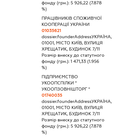
фонду (грн.):
5 926,22
(7.878
%)
ПРАЦІВНИКІВ СПОЖИВЧОЇ
КООПЕРАЦІЇ УКРАЇНИ
01035621
dossier.founderAddress
УКРАЇНА,
01001, МІСТО КИЇВ, ВУЛИЦЯ
ХРЕЩАТИК, БУДИНОК 7/11
Розмір внеску до статутного
фонду (грн.):
1 471,33
(1.956
%)
ПІДПРИЄМСТВО
УКООПСПІЛКИ "
УКООПЗОВНІШТОРГ "
01740035
dossier.founderAddress
УКРАЇНА,
01001, МІСТО КИЇВ, ВУЛИЦЯ
ХРЕЩАТИК, БУДИНОК 7/11
Розмір внеску до статутного
фонду (грн.):
5 926,22
(7.878
%)