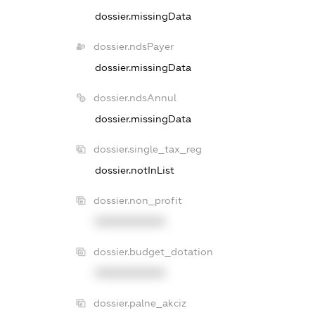
dossier.missingData
dossier.ndsPayer
dossier.missingData
dossier.ndsAnnul
dossier.missingData
dossier.single_tax_reg
dossier.notInList
dossier.non_profit
XXXXXXXXXX
dossier.budget_dotation
XXXXXXXXXX
dossier.palne_akciz