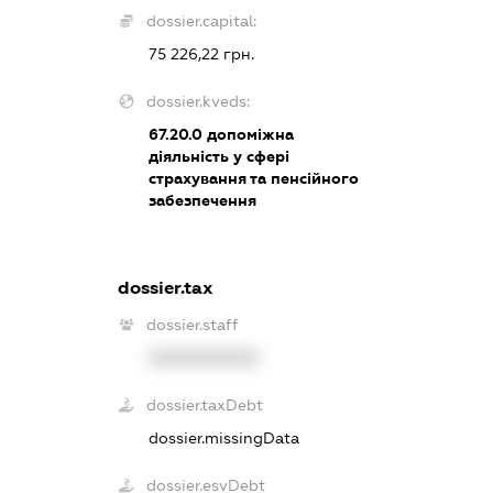
dossier.capital:
75 226,22 грн.
dossier.kveds:
67.20.0
допоміжна
діяльність у сфері
страхування та пенсійного
забезпечення
dossier.tax
dossier.staff
XXXXXXXXXX
dossier.taxDebt
dossier.missingData
dossier.esvDebt