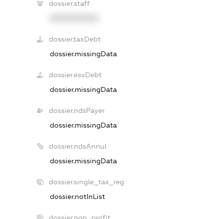
dossier.staff
XXXXXXXXXX
dossier.taxDebt
dossier.missingData
dossier.esvDebt
dossier.missingData
dossier.ndsPayer
dossier.missingData
dossier.ndsAnnul
dossier.missingData
dossier.single_tax_reg
dossier.notInList
dossier.non_profit