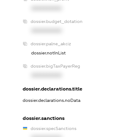
XXXXXXXXXX
dossier.budget_dotation
XXXXXXXXXX
dossier.palne_akciz
dossier.notInList
dossier.bigTaxPayerReg
XXXXXXXXXX
dossier.declarations.title
dossier.declarations.noData
dossier.sanctions
dossier.specSanctions