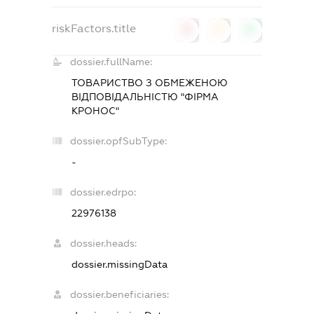
riskFactors.title
0
0
0
dossier.fullName:
ТОВАРИСТВО З ОБМЕЖЕНОЮ
ВІДПОВІДАЛЬНІСТЮ "ФІРМА
КРОНОС"
dossier.opfSubType:
-
dossier.edrpo:
22976138
dossier.heads:
dossier.missingData
dossier.beneficiaries: