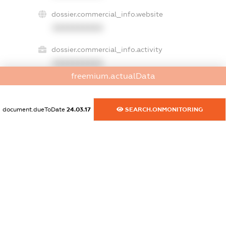
dossier.commercial_info.website
XXXXXXXXXX
dossier.commercial_info.activity
XXXXXXXXXX
freemium.actualData
freemium.exampleText_1
document.dueToDate
24.03.17
SEARCH.ONMONITORING
freemium.exampleText_2
freemium.anonymousPerSearch2
FREEMIUM.DETAILS
FREEMIUM.REGISTER