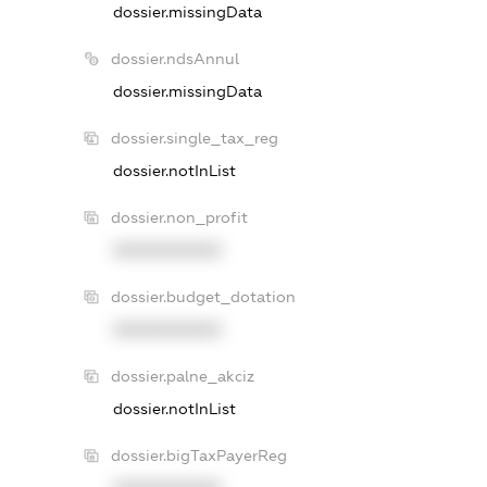
dossier.missingData
dossier.ndsAnnul
dossier.missingData
dossier.single_tax_reg
dossier.notInList
dossier.non_profit
XXXXXXXXXX
dossier.budget_dotation
XXXXXXXXXX
dossier.palne_akciz
dossier.notInList
dossier.bigTaxPayerReg