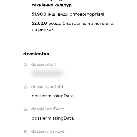
технічних культур
51.90.0
інші види оптової торгівлі
52.62.0
роздрібна торгівля з лотків та
на ринках
dossier.tax
dossier.staff
XXXXXXXXXX
dossier.taxDebt
dossier.missingData
dossier.esvDebt
dossier.missingData
dossier.ndsPayer