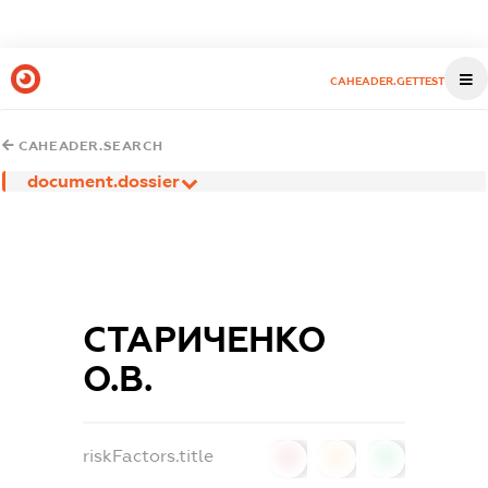
CAHEADER.GETTEST
CAHEADER.SEARCH
document.dossier
СТАРИЧЕНКО
О.В.
riskFactors.title
0
0
0