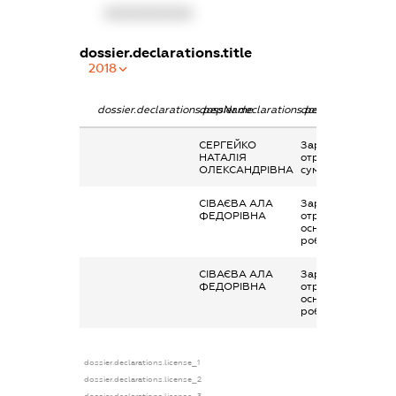
XXXXXXXXXX
dossier.declarations.title
2018
dossier.declarations.pepName
dossier.declarations.personName
dossier.declaratio
СЕРГЕЙКО
Заробітна плата
НАТАЛІЯ
отримана за
ОЛЕКСАНДРІВНА
сумісництвом
СІВАЄВА АЛА
Заробітна плата
ФЕДОРІВНА
отримана за
основним місцем
роботи
СІВАЄВА АЛА
Заробітна плата
ФЕДОРІВНА
отримана за
основним місцем
роботи
dossier.declarations.license_1
dossier.declarations.license_2