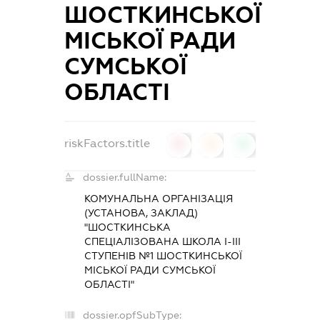
ШОСТКИНСЬКОЇ
МІСЬКОЇ РАДИ
СУМСЬКОЇ
ОБЛАСТІ
riskFactors.title
0
0
0
dossier.fullName:
КОМУНАЛЬНА ОРГАНІЗАЦІЯ
(УСТАНОВА, ЗАКЛАД)
"ШОСТКИНСЬКА
СПЕЦІАЛІЗОВАНА ШКОЛА І-ІІІ
СТУПЕНІВ №1 ШОСТКИНСЬКОЇ
МІСЬКОЇ РАДИ СУМСЬКОЇ
ОБЛАСТІ"
dossier.opfSubType: