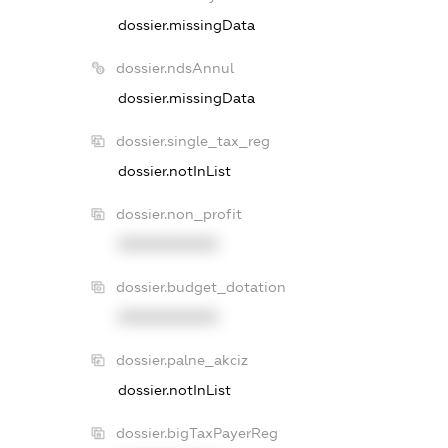
dossier.missingData
dossier.ndsAnnul
dossier.missingData
dossier.single_tax_reg
dossier.notInList
dossier.non_profit
XXXXXXXXXX
dossier.budget_dotation
XXXXXXXXXX
dossier.palne_akciz
dossier.notInList
dossier.bigTaxPayerReg