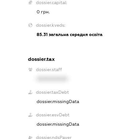
dossier.capital:
0 грн.
dossier.kveds:
85.31
загальна середня освіта
dossier.tax
dossier.staff
XXXXXXXXXX
dossier.taxDebt
dossier.missingData
dossier.esvDebt
dossier.missingData
dossier.ndsPayer