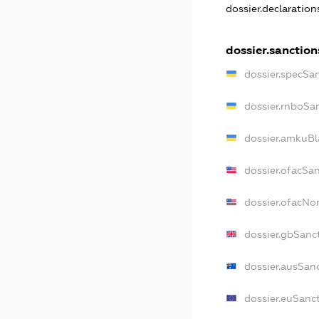
dossier.declaratio
dossier.sanction
dossier.specSa
dossier.rnboSa
dossier.amkuBl
dossier.ofacSa
dossier.ofacN
dossier.gbSanc
dossier.ausSan
dossier.euSanc