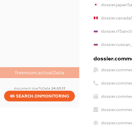
dossier.japanS
dossier.canada
dossier.rfSanct
dossier.russian
dossier.commer
dossier.commer
freemium.actualData
dossier.commer
document.dueToDate
24.03.17
SEARCH.ONMONITORING
dossier.commer
dossier.commer
dossier.commer