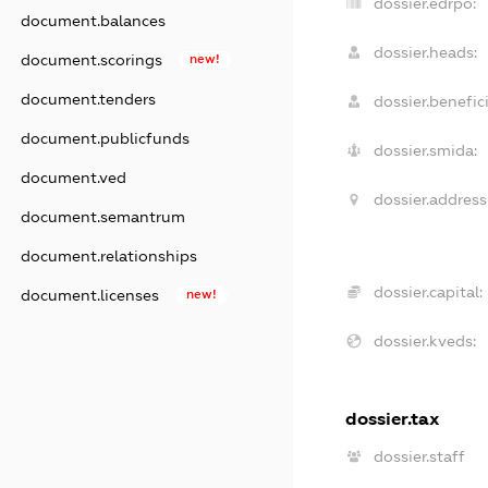
dossier.edrpo:
document.balances
dossier.heads:
document.scorings
new!
document.tenders
dossier.benefici
document.publicfunds
dossier.smida:
document.ved
dossier.address
document.semantrum
document.relationships
dossier.capital:
document.licenses
new!
dossier.kveds:
dossier.tax
dossier.staff