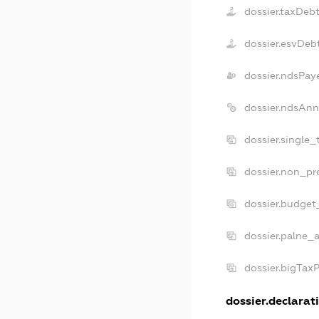
dossier.taxDeb
dossier.esvDeb
dossier.ndsPay
dossier.ndsAnn
dossier.single
dossier.non_pr
dossier.budget
dossier.palne_a
dossier.bigTax
dossier.declarati