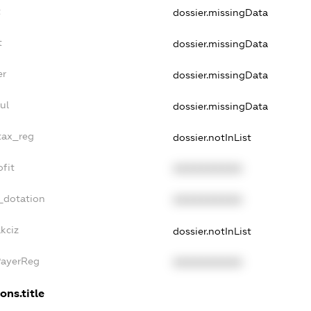
t
dossier.missingData
t
dossier.missingData
er
dossier.missingData
ul
dossier.missingData
_tax_reg
dossier.notInList
ofit
XXXXXXXXXX
_dotation
XXXXXXXXXX
kciz
dossier.notInList
PayerReg
XXXXXXXXXX
ons.title