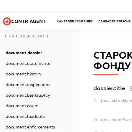
CONTR AGENT
CAHEADER.COMPANIES
CAHEADER.PERSONS
CAHEADER.SEARCH
СТАРОК
document.dossier
ФОНДУ 
document.statements
document.history
document.inspections
dossier.title
document.bankruptcy
dossier.fullNam
document.court
document.taxdebts
dossier.opfSub
document.enforcements