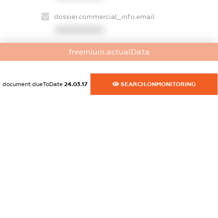
dossier.commercial_info.email
XXXXXXXXXX
dossier.commercial_info.website
freemium.actualData
XXXXXXXXXX
document.dueToDate
24.03.17
SEARCH.ONMONITORING
dossier.commercial_info.activity
XXXXXXXXXX
freemium.exampleText_1
freemium.exampleText_2
freemium.anonymousPerSearch2
FREEMIUM.DETAILS
FREEMIUM.REGISTER