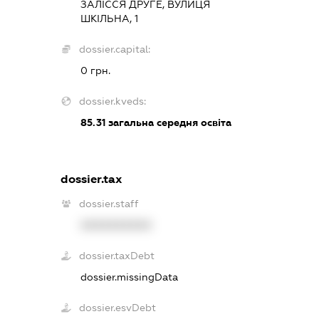
ЗАЛІССЯ ДРУГЕ, ВУЛИЦЯ
ШКІЛЬНА, 1
dossier.capital:
0 грн.
dossier.kveds:
85.31
загальна середня освіта
dossier.tax
dossier.staff
XXXXXXXXXX
dossier.taxDebt
dossier.missingData
dossier.esvDebt