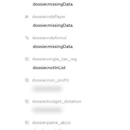
dossier.missingData
dossier.ndsPayer
dossier.missingData
dossier.ndsAnnul
dossier.missingData
dossier.single_tax_reg
dossier.notInList
dossier.non_profit
XXXXXXXXXX
dossier.budget_dotation
XXXXXXXXXX
dossier.palne_akciz