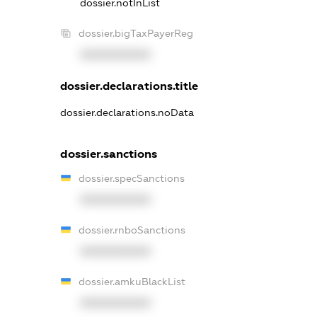
dossier.notInList
dossier.bigTaxPayerReg
XXXXXXXXXX
dossier.declarations.title
dossier.declarations.noData
dossier.sanctions
dossier.specSanctions
XXXXXXXXXX
dossier.rnboSanctions
XXXXXXXXXX
dossier.amkuBlackList
XXXXXXXXXX