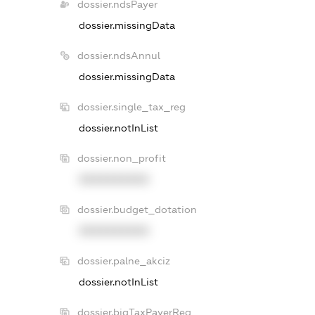
dossier.ndsPayer
dossier.missingData
dossier.ndsAnnul
dossier.missingData
dossier.single_tax_reg
dossier.notInList
dossier.non_profit
XXXXXXXXXX
dossier.budget_dotation
XXXXXXXXXX
dossier.palne_akciz
dossier.notInList
dossier.bigTaxPayerReg