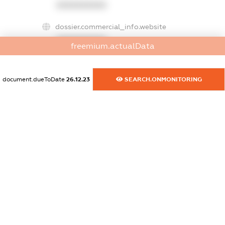
XXXXXXXXXX
dossier.commercial_info.website
XXXXXXXXXX
freemium.actualData
dossier.commercial_info.activity
XXXXXXXXXX
document.dueToDate
26.12.23
SEARCH.ONMONITORING
freemium.exampleText_1
freemium.exampleText_2
freemium.anonymousPerSearch2
FREEMIUM.DETAILS
FREEMIUM.REGISTER