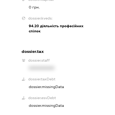
0 грн.
dossier.kveds:
94.20
діяльність професійних
спілок
dossier.tax
dossier.staff
XXXXXXXXXX
dossier.taxDebt
dossier.missingData
dossier.esvDebt
dossier.missingData