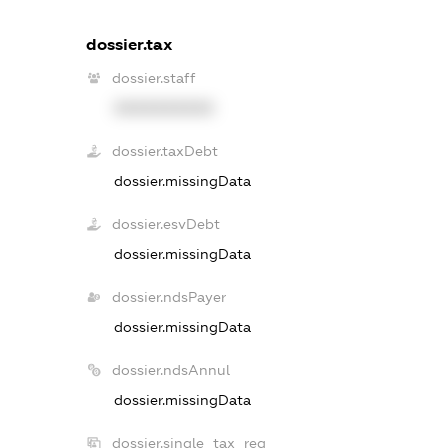
dossier.tax
dossier.staff
XXXXXXXXXX
dossier.taxDebt
dossier.missingData
dossier.esvDebt
dossier.missingData
dossier.ndsPayer
dossier.missingData
dossier.ndsAnnul
dossier.missingData
dossier.single_tax_reg