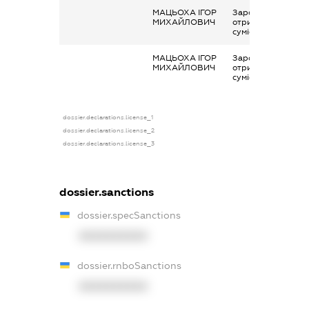
МАЦЬОХА ІГОР
Заробітна плата
МИХАЙЛОВИЧ
отримана за
сумісництвом
МАЦЬОХА ІГОР
Заробітна плата
МИХАЙЛОВИЧ
отримана за
сумісництвом
dossier.declarations.license_1
dossier.declarations.license_2
dossier.declarations.license_3
dossier.sanctions
dossier.specSanctions
XXXXXXXXXX
dossier.rnboSanctions
XXXXXXXXXX