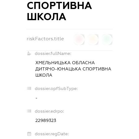
СПОРТИВНА
ШКОЛА
riskFactors.title
0
0
0
dossier.fullName:
ХМЕЛЬНИЦЬКА ОБЛАСНА
ДИТЯЧО-ЮНАЦЬКА СПОРТИВНА
ШКОЛА
dossier.opfSubType:
-
dossier.edrpo:
22989323
dossier.regDate: