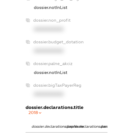
dossier.notInList
dossier.non_profit
XXXXXXXXXX
dossier.budget_dotation
XXXXXXXXXX
dossier.palne_akciz
dossier.notInList
dossier.bigTaxPayerReg
XXXXXXXXXX
dossier.declarations.title
2018
dossier.declarations.pepName
dossier.declarations.personName
dossier.declaration