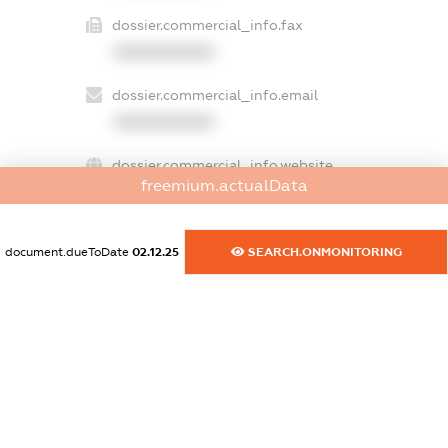
dossier.commercial_info.fax
XXXXXXXXXX
dossier.commercial_info.email
XXXXXXXXXX
dossier.commercial_info.website
freemium.actualData
XXXXXXXXXX
dossier.commercial_info.activity
document.dueToDate
02.12.25
SEARCH.ONMONITORING
XXXXXXXXXX
freemium.exampleText_1
freemium.exampleText_2
freemium.anonymousPerSearch2
FREEMIUM.DETAILS
FREEMIUM.REGISTER