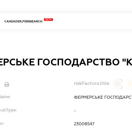
BETA
CAHEADER.PERSSEARCH
РСЬКЕ ГОСПОДАРСТВО "
riskFactors.title
e
0
lName:
ФЕРМЕРСЬКЕ ГОСПОДАРС
SubType:
-
o:
23008547