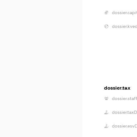
dossier.capit
dossier.kved
dossier.tax
dossier.staf
dossier.tax
dossier.esv