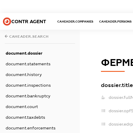
CONTR AGENT
CAHEADER.COMPANIES
CAHEADER.PERSONS
CAHEADER.SEARCH
document.dossier
ФЕРМЕ
document.statements
document.history
dossier.titl
document.inspections
document.bankruptcy
dossier.ful
document.court
dossier.opf
document.taxdebts
dossier.edrp
document.enforcements