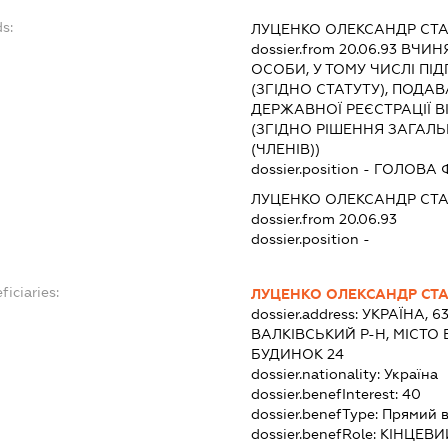
s:
ЛУЦЕНКО ОЛЕКСАНДР СТ
dossier.from 20.06.93
ВЧИНЯ
ОСОБИ, У ТОМУ ЧИСЛІ П
(ЗГІДНО СТАТУТУ), ПОДА
ДЕРЖАВНОЇ РЕЄСТРАЦІЇ В
(ЗГІДНО РІШЕННЯ ЗАГАЛ
(ЧЛЕНІВ))
dossier.position - ГОЛ
ЛУЦЕНКО ОЛЕКСАНДР СТ
dossier.from 20.06.93
dossier.position -
ficiaries:
ЛУЦЕНКО ОЛЕКСАНДР СТ
dossier.address:
УКРАЇНА, 6
ВАЛКІВСЬКИЙ Р-Н, МІСТО 
БУДИНОК 24
dossier.nationality:
Україна
dossier.benefInterest:
40
dossier.benefType:
Прямий в
dossier.benefRole:
КІНЦЕВИ