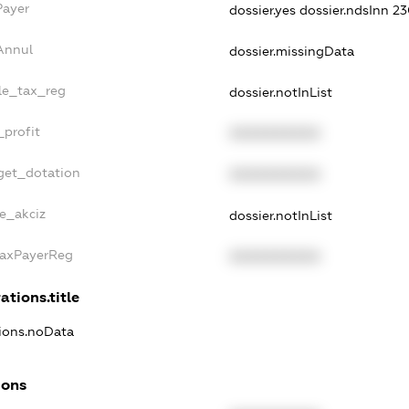
Payer
dossier.yes
dossier.ndsInn 
Annul
dossier.missingData
gle_tax_reg
dossier.notInList
_profit
XXXXXXXXXX
get_dotation
XXXXXXXXXX
ne_akciz
dossier.notInList
TaxPayerReg
XXXXXXXXXX
ations.title
tions.noData
ions