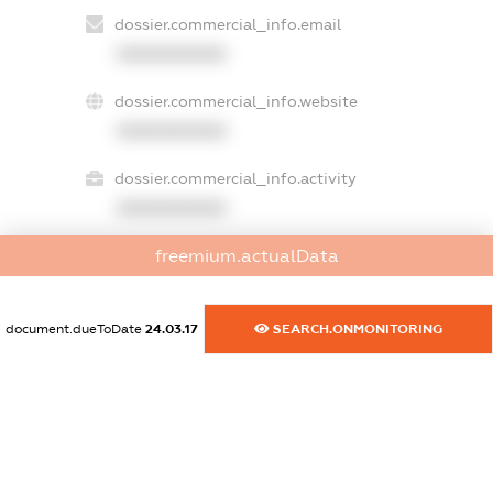
dossier.commercial_info.email
XXXXXXXXXX
dossier.commercial_info.website
XXXXXXXXXX
dossier.commercial_info.activity
XXXXXXXXXX
freemium.actualData
freemium.exampleText_1
freemium.exampleText_2
document.dueToDate
24.03.17
SEARCH.ONMONITORING
freemium.anonymousPerSearch2
FREEMIUM.DETAILS
FREEMIUM.REGISTER