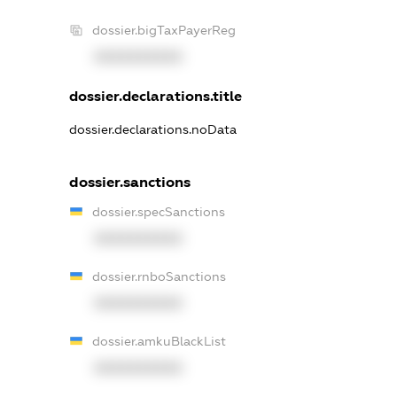
dossier.bigTaxPayerReg
XXXXXXXXXX
dossier.declarations.title
dossier.declarations.noData
dossier.sanctions
dossier.specSanctions
XXXXXXXXXX
dossier.rnboSanctions
XXXXXXXXXX
dossier.amkuBlackList
XXXXXXXXXX