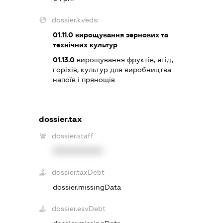
dossier.kveds:
01.11.0
вирощування зернових та
технічних культур
01.13.0
вирощування фруктів, ягід,
горіхів, культур для виробництва
напоїв і прянощів
dossier.tax
dossier.staff
XXXXXXXXXX
dossier.taxDebt
dossier.missingData
dossier.esvDebt