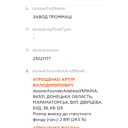
dossier.fullName:
ЗАВОД ПРОММАШ
dossier.opfSubType:
-
dossier.edrpo:
23027177
dossier.foundersAndBenef:
АТРОЩЕНКО АРТУР
ВОЛОДИМИРОВИЧ
dossier.founderAddress
УКРАЇНА,
84301, ДОНЕЦЬКА ОБЛАСТЬ,
М.КРАМАТОРСЬК, ВУЛ. ДВІРЦЕВА,
БУД. 38, КВ 129
Розмір внеску до статутного
фонду (грн.):
2 891
(24.5 %)
АТРОЩЕНКО БОГДАН