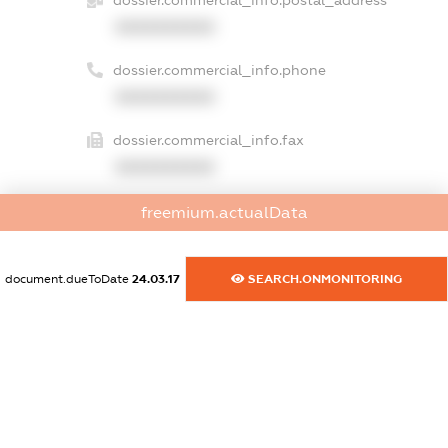
dossier.commercial_info.postal_address
XXXXXXXXXX
dossier.commercial_info.phone
XXXXXXXXXX
dossier.commercial_info.fax
XXXXXXXXXX
dossier.commercial_info.email
freemium.actualData
XXXXXXXXXX
document.dueToDate
24.03.17
SEARCH.ONMONITORING
dossier.commercial_info.website
XXXXXXXXXX
dossier.commercial_info.activity
XXXXXXXXXX