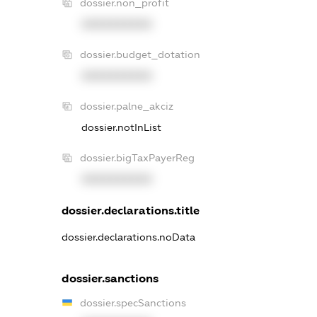
dossier.non_profit
XXXXXXXXXX
dossier.budget_dotation
XXXXXXXXXX
dossier.palne_akciz
dossier.notInList
dossier.bigTaxPayerReg
XXXXXXXXXX
dossier.declarations.title
dossier.declarations.noData
dossier.sanctions
dossier.specSanctions