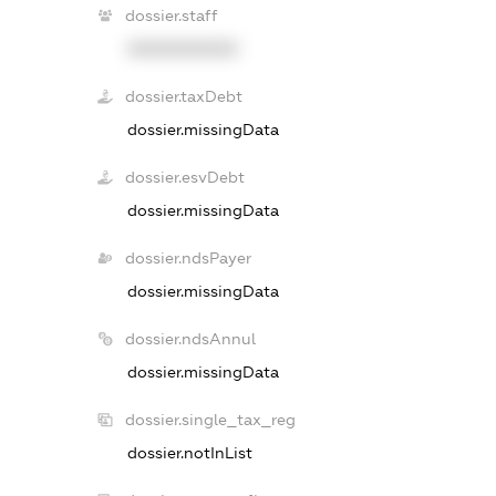
dossier.staff
XXXXXXXXXX
dossier.taxDebt
dossier.missingData
dossier.esvDebt
dossier.missingData
dossier.ndsPayer
dossier.missingData
dossier.ndsAnnul
dossier.missingData
dossier.single_tax_reg
dossier.notInList