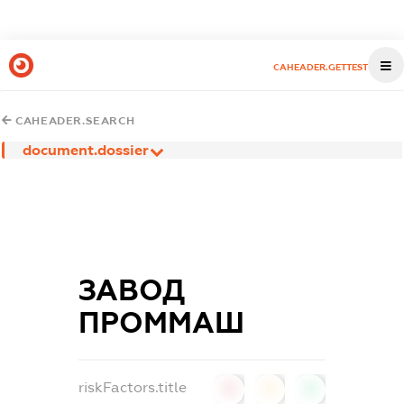
CAHEADER.GETTEST
CAHEADER.SEARCH
document.dossier
ЗАВОД
ПРОММАШ
riskFactors.title
0
0
0