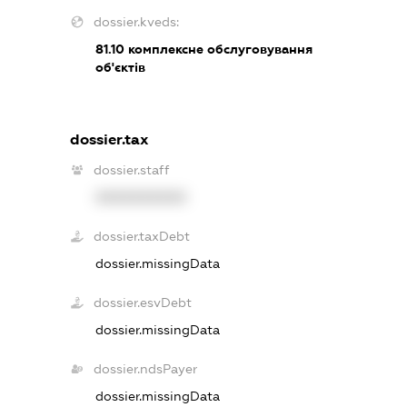
dossier.kveds:
81.10
комплексне обслуговування
об'єктів
dossier.tax
dossier.staff
XXXXXXXXXX
dossier.taxDebt
dossier.missingData
dossier.esvDebt
dossier.missingData
dossier.ndsPayer
dossier.missingData