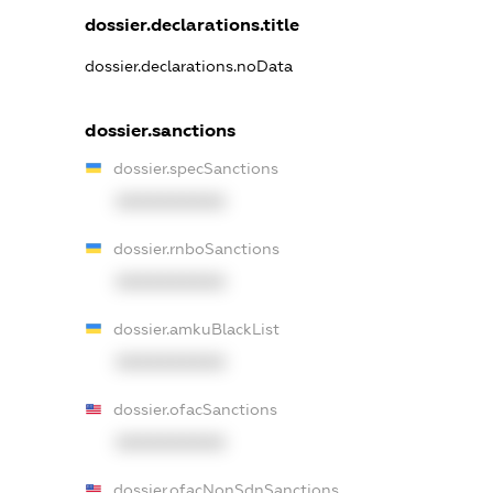
dossier.declarations.title
dossier.declarations.noData
dossier.sanctions
dossier.specSanctions
XXXXXXXXXX
dossier.rnboSanctions
XXXXXXXXXX
dossier.amkuBlackList
XXXXXXXXXX
dossier.ofacSanctions
XXXXXXXXXX
dossier.ofacNonSdnSanctions