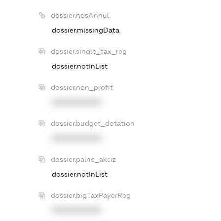
dossier.ndsAnnul
dossier.missingData
dossier.single_tax_reg
dossier.notInList
dossier.non_profit
XXXXXXXXXX
dossier.budget_dotation
XXXXXXXXXX
dossier.palne_akciz
dossier.notInList
dossier.bigTaxPayerReg
XXXXXXXXXX