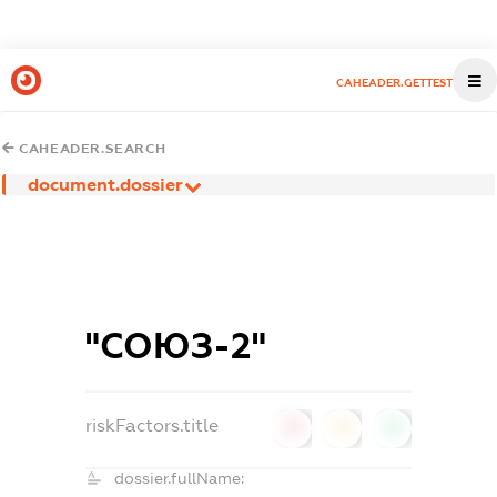
CAHEADER.GETTEST
CAHEADER.SEARCH
document.dossier
"СОЮЗ-2"
riskFactors.title
0
0
0
dossier.fullName: