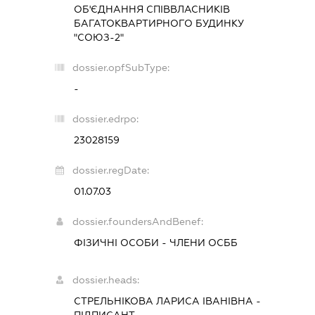
ОБ'ЄДНАННЯ СПІВВЛАСНИКІВ
БАГАТОКВАРТИРНОГО БУДИНКУ
"СОЮЗ-2"
dossier.opfSubType:
-
dossier.edrpo:
23028159
dossier.regDate:
01.07.03
dossier.foundersAndBenef:
ФІЗИЧНІ ОСОБИ - ЧЛЕНИ ОСББ
dossier.heads:
СТРЕЛЬНІКОВА ЛАРИСА ІВАНІВНА
-
ПІДПИСАНТ