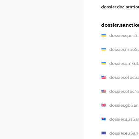
dossier.declarati
dossier.sanctio
dossier.specS
dossier.rnboS
dossier.amkuB
dossier.ofacS
dossier.ofac
dossier.gbSan
dossier.ausSa
dossier.euSan