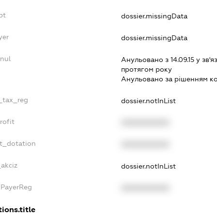
bt
dossier.missingData
yer
dossier.missingData
nnul
Анульовано з 14.09.15 у зв'я
протягом року
Анульовано за рiшенням к
e_tax_reg
dossier.notInList
rofit
XXXXXXXXXX
et_dotation
XXXXXXXXXX
_akciz
dossier.notInList
xPayerReg
XXXXXXXXXX
ions.title