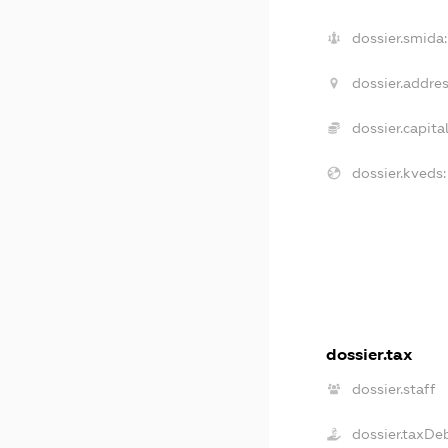
dossier.smida:
dossier.addres
dossier.capital
dossier.kveds:
dossier.tax
dossier.staff
dossier.taxDe