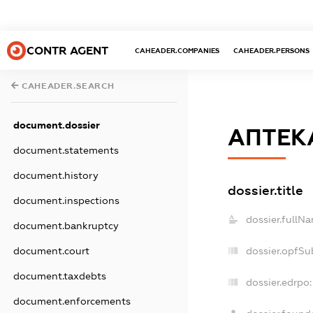
CONTR AGENT
CAHEADER.COMPANIES
CAHEADER.PERSONS
CAHEADER.SEARCH
document.dossier
АПТЕК
document.statements
document.history
dossier.title
document.inspections
dossier.fullN
document.bankruptcy
document.court
dossier.opfSu
document.taxdebts
dossier.edrpo:
document.enforcements