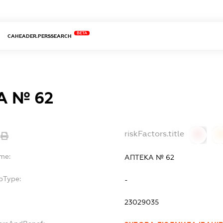
BETA
CAHEADER.PERSSEARCH
А № 62
riskFactors.title
0
ame:
АПТЕКА № 62
bType:
-
23029035