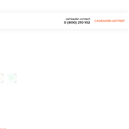
caHeader.contact
CAHEADER.GETTEST
0 (800) 210 102
0
0