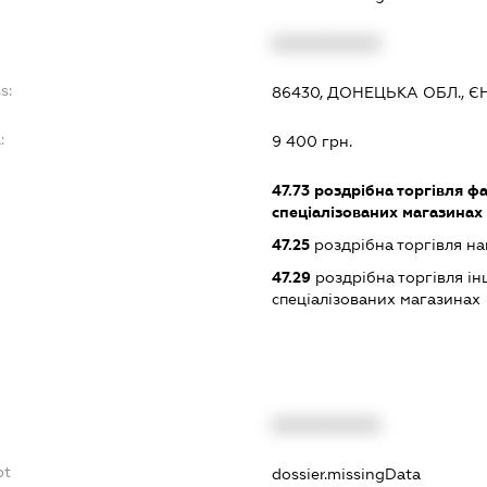
XXXXXXXXXX
s:
86430, ДОНЕЦЬКА ОБЛ., Є
:
9 400 грн.
47.73
роздрібна торгівля ф
спеціалізованих магазинах
47.25
роздрібна торгівля на
47.29
роздрібна торгівля і
спеціалізованих магазинах
XXXXXXXXXX
bt
dossier.missingData