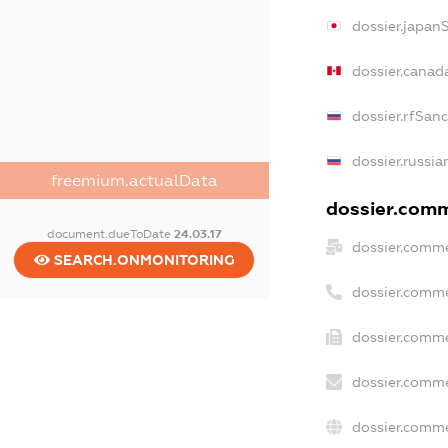
dossier.japan
dossier.canad
dossier.rfSan
dossier.russia
freemium.actualData
dossier.comme
document.dueToDate
24.03.17
dossier.comme
SEARCH.ONMONITORING
dossier.comme
dossier.comme
dossier.comme
dossier.comme