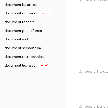
dossier.foun
document.balances
document.scorings
new!
document.tenders
document.publicfunds
document.ved
document.semantrum
document.relationships
document.licenses
new!
dossier.heads:
dossier.benefi