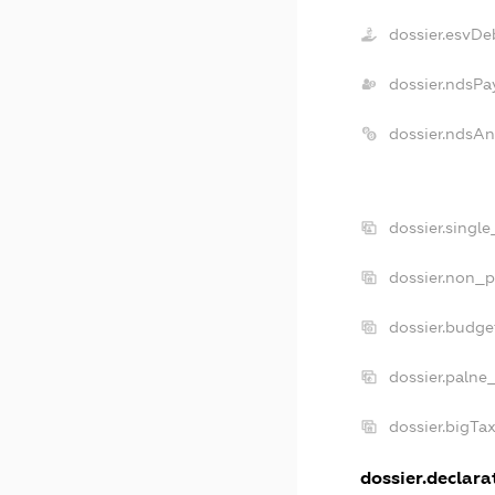
dossier.esvDe
dossier.ndsPa
dossier.ndsA
dossier.singl
dossier.non_p
dossier.budg
dossier.palne
dossier.bigTa
dossier.declarat