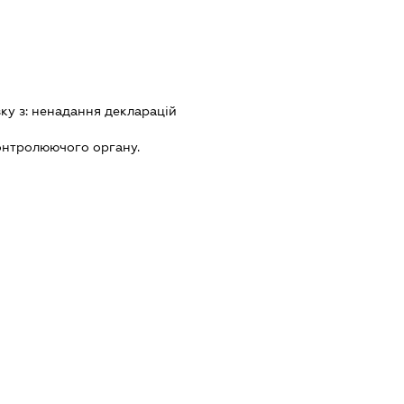
зку з:
ненадання декларацiй
онтролюючого органу.