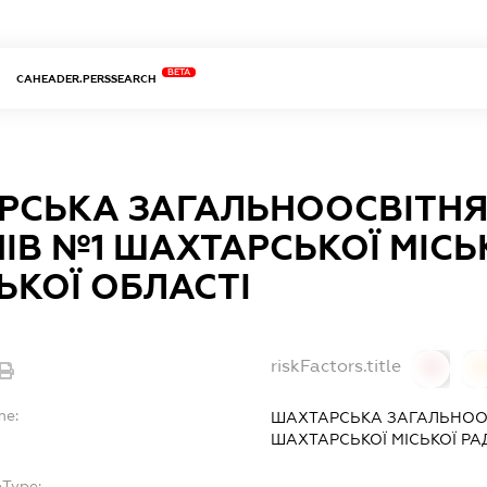
BETA
CAHEADER.PERSSEARCH
СЬКА ЗАГАЛЬНООСВІТНЯ Ш
ІВ №1 ШАХТАРСЬКОЇ МІСЬ
КОЇ ОБЛАСТІ
riskFactors.title
0
0
me:
ШАХТАРСЬКА ЗАГАЛЬНООСВ
ШАХТАРСЬКОЇ МІСЬКОЇ РА
bType: