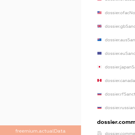
dossier.ofacN
dossier.gbSan
dossier.ausSan
dossier.euSanc
dossier.japanS
dossier.canad
dossier.rfSanc
dossier.russia
dossier.comme
freemium.actualData
dossier.comme