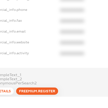
rcial_info.phone
XXXXXXXXXX
cial_info.fax
XXXXXXXXXX
cial_info.email
XXXXXXXXXX
cial_info.website
XXXXXXXXXX
cial_info.activity
XXXXXXXXXX
mpleText_1
ampleText_2
onymousPerSearch2
ETAILS
FREEMIUM.REGISTER