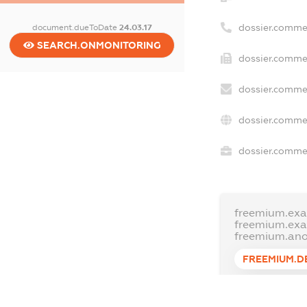
dossier.comme
document.dueToDate
24.03.17
SEARCH.ONMONITORING
dossier.commer
dossier.commer
dossier.commer
dossier.commer
freemium.exa
freemium.ex
freemium.an
FREEMIUM.D