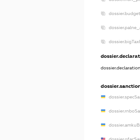
dossier.budge
dossier.palne_
dossier.bigTa
dossier.declarat
dossier.declaratio
dossier.sanctio
dossier.specSa
dossier.rnboS
dossier.amkuB
dossier.ofacSa