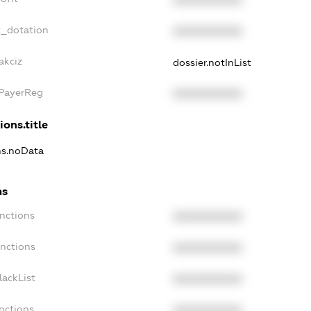
XXXXXXXXXX
t_dotation
XXXXXXXXXX
akciz
dossier.notInList
xPayerReg
XXXXXXXXXX
ions.title
ns.noData
ns
nctions
XXXXXXXXXX
anctions
XXXXXXXXXX
lackList
XXXXXXXXXX
nctions
XXXXXXXXXX