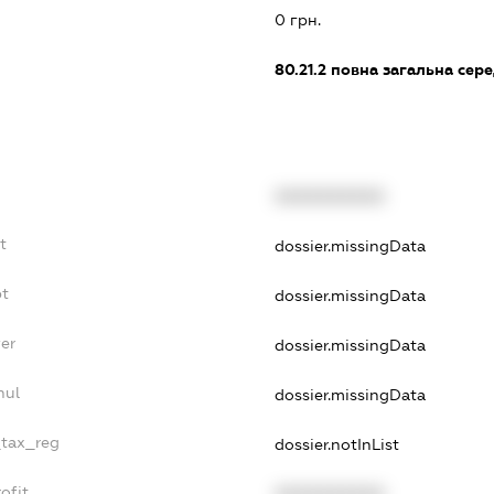
0 грн.
80.21.2
повна загальна сере
XXXXXXXXXX
t
dossier.missingData
bt
dossier.missingData
er
dossier.missingData
nul
dossier.missingData
_tax_reg
dossier.notInList
ofit