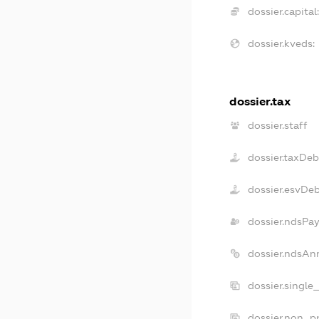
dossier.capital:
dossier.kveds:
dossier.tax
dossier.staff
dossier.taxDeb
dossier.esvDe
dossier.ndsPay
dossier.ndsAn
dossier.single
dossier.non_pr