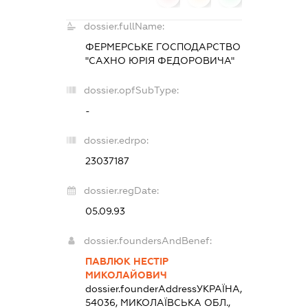
dossier.fullName:
ФЕРМЕРСЬКЕ ГОСПОДАРСТВО
"САХНО ЮРІЯ ФЕДОРОВИЧА"
dossier.opfSubType:
-
dossier.edrpo:
23037187
dossier.regDate:
05.09.93
dossier.foundersAndBenef:
ПАВЛЮК НЕСТІР
МИКОЛАЙОВИЧ
dossier.founderAddress
УКРАЇНА,
54036, МИКОЛАЇВСЬКА ОБЛ.,