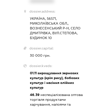
XXXXXXXXXX
dossier.address:
УКРАЇНА, 56571,
МИКОЛАЇВСЬКА ОБЛ.,
ВОЗНЕСЕНСЬКИЙ Р-Н, СЕЛО
ДМИТРІВКА, ВУЛ.СТЕПОВА,
БУДИНОК 10
dossier.capital:
30 000 грн.
dossier.kveds:
01.11
вирощування зернових
культур (крім рису), бобових
культур і насіння олійних
культур
46.39
неспеціалізована оптова
торгівля продуктами
харчування, напоями та