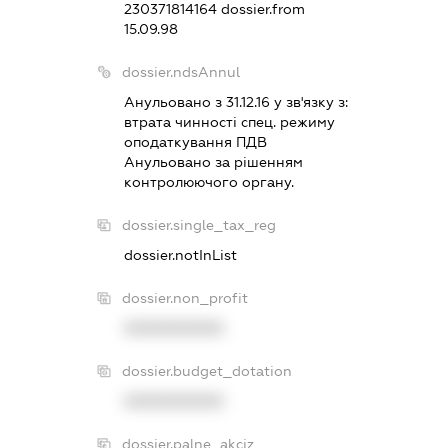
230371814164
dossier.from
15.09.98
dossier.ndsAnnul
Анульовано з 31.12.16 у зв'язку з:
втрата чинностi спец. режиму
оподаткування ПДВ
Анульовано за рiшенням
контролюючого органу.
dossier.single_tax_reg
dossier.notInList
dossier.non_profit
XXXXXXXXXX
dossier.budget_dotation
XXXXXXXXXX
dossier.palne_akciz