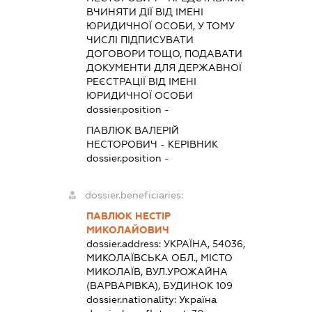
ВЧИНЯТИ ДІЇ ВІД ІМЕНІ
ЮРИДИЧНОЇ ОСОБИ, У ТОМУ
ЧИСЛІ ПІДПИСУВАТИ
ДОГОВОРИ ТОЩО, ПОДАВАТИ
ДОКУМЕНТИ ДЛЯ ДЕРЖАВНОЇ
РЕЄСТРАЦІЇ ВІД ІМЕНІ
ЮРИДИЧНОЇ ОСОБИ
dossier.position -
ПАВЛЮК ВАЛЕРІЙ
НЕСТОРОВИЧ
-
КЕРІВНИК
dossier.position -
dossier.beneficiaries:
ПАВЛЮК НЕСТІР
МИКОЛАЙОВИЧ
dossier.address:
УКРАЇНА, 54036,
МИКОЛАЇВСЬКА ОБЛ., МІСТО
МИКОЛАЇВ, ВУЛ.УРОЖАЙНА
(ВАРВАРІВКА), БУДИНОК 109
dossier.nationality:
Україна