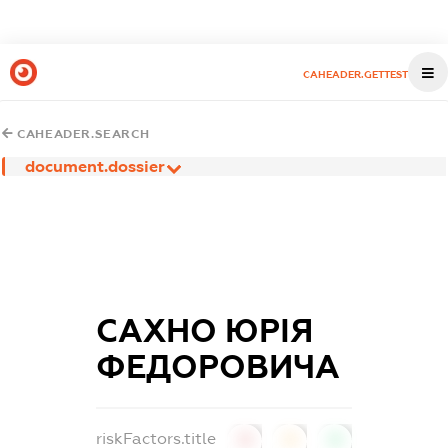
CAHEADER.GETTEST
CAHEADER.SEARCH
document.dossier
САХНО ЮРІЯ
ФЕДОРОВИЧА
riskFactors.title
0
0
0