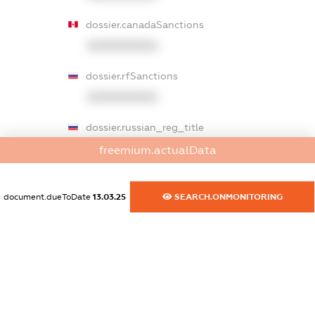
dossier.canadaSanctions
XXXXXXXXXX
dossier.rfSanctions
XXXXXXXXXX
dossier.russian_reg_title
XXXXXXXXXX
freemium.actualData
dossier.commercial_info.title
document.dueToDate
13.03.25
SEARCH.ONMONITORING
dossier.commercial_info.postal_address
XXXXXXXXXX
dossier.commercial_info.phone
XXXXXXXXXX
dossier.commercial_info.fax