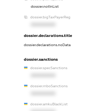
dossier.notInList
dossier.bigTaxPayerReg
XXXXXXXXXX
dossier.declarations.title
dossier.declarations.noData
dossier.sanctions
dossier.specSanctions
XXXXXXXXXX
dossier.rnboSanctions
XXXXXXXXXX
dossier.amkuBlackList