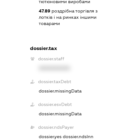
тютюновими виробами
47.89
роздрібна торгівля з
лотків і на ринках іншими
товарами
dossier.tax
dossier.staff
XXXXXXXXXX
dossier.taxDebt
dossier.missingData
dossier.esvDebt
dossier.missingData
dossier.ndsPayer
dossier.yes
dossier.ndsInn