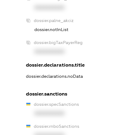
XXXXXXXXXX
dossier.palne_akciz
dossier.notInList
dossier.bigTaxPayerReg
XXXXXXXXXX
dossier.declarations.title
dossier.declarations.noData
dossier.sanctions
dossier.specSanctions
XXXXXXXXXX
dossier.rnboSanctions