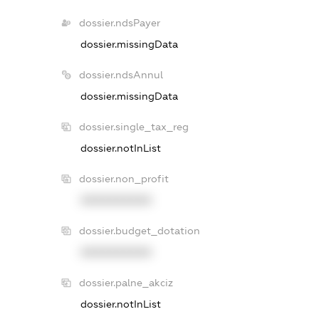
dossier.ndsPayer
dossier.missingData
dossier.ndsAnnul
dossier.missingData
dossier.single_tax_reg
dossier.notInList
dossier.non_profit
XXXXXXXXXX
dossier.budget_dotation
XXXXXXXXXX
dossier.palne_akciz
dossier.notInList