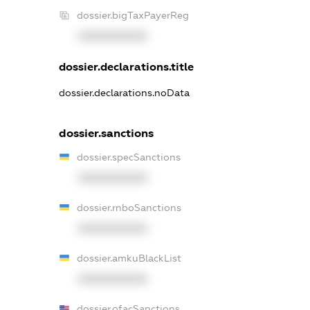
dossier.bigTaxPayerReg
XXXXXXXXXX
dossier.declarations.title
dossier.declarations.noData
dossier.sanctions
dossier.specSanctions
XXXXXXXXXX
dossier.rnboSanctions
XXXXXXXXXX
dossier.amkuBlackList
XXXXXXXXXX
dossier.ofacSanctions