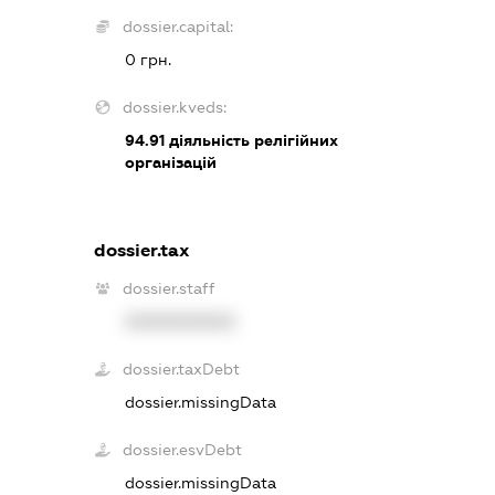
dossier.capital:
0 грн.
dossier.kveds:
94.91
діяльність релігійних
організацій
dossier.tax
dossier.staff
XXXXXXXXXX
dossier.taxDebt
dossier.missingData
dossier.esvDebt
dossier.missingData