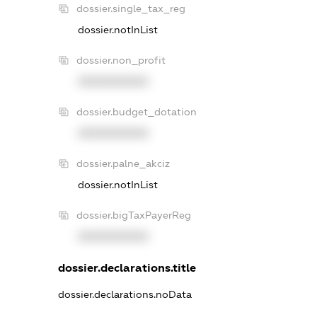
dossier.single_tax_reg
dossier.notInList
dossier.non_profit
XXXXXXXXXX
dossier.budget_dotation
XXXXXXXXXX
dossier.palne_akciz
dossier.notInList
dossier.bigTaxPayerReg
XXXXXXXXXX
dossier.declarations.title
dossier.declarations.noData