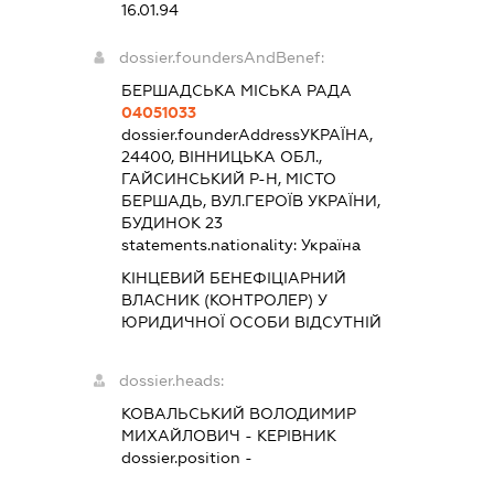
16.01.94
dossier.foundersAndBenef:
БЕРШАДСЬКА МІСЬКА РАДА
04051033
dossier.founderAddress
УКРАЇНА,
24400, ВІННИЦЬКА ОБЛ.,
ГАЙСИНСЬКИЙ Р-Н, МІСТО
БЕРШАДЬ, ВУЛ.ГЕРОЇВ УКРАЇНИ,
БУДИНОК 23
statements.nationality:
Україна
КІНЦЕВИЙ БЕНЕФІЦІАРНИЙ
ВЛАСНИК (КОНТРОЛЕР) У
ЮРИДИЧНОЇ ОСОБИ ВІДСУТНІЙ
dossier.heads:
КОВАЛЬСЬКИЙ ВОЛОДИМИР
МИХАЙЛОВИЧ
-
КЕРІВНИК
dossier.position -