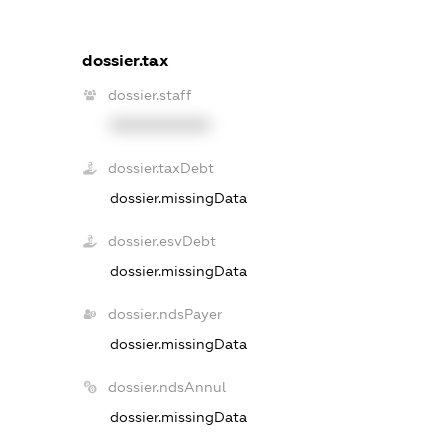
dossier.tax
dossier.staff
XXXXXXXXXX
dossier.taxDebt
dossier.missingData
dossier.esvDebt
dossier.missingData
dossier.ndsPayer
dossier.missingData
dossier.ndsAnnul
dossier.missingData