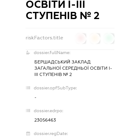
ОСВІТИ І-ІІІ
СТУПЕНІВ № 2
riskFactors.title
0
0
0
dossier.fullName:
БЕРШАДСЬКИЙ ЗАКЛАД
ЗАГАЛЬНОЇ СЕРЕДНЬОЇ ОСВІТИ І-
ІІІ СТУПЕНІВ № 2
dossier.opfSubType:
-
dossier.edrpo:
23056463
dossier.regDate: