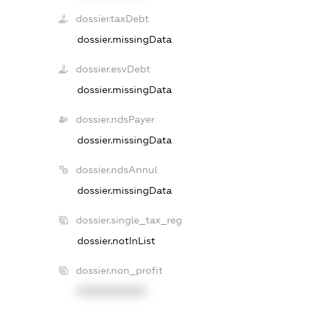
dossier.taxDebt
dossier.missingData
dossier.esvDebt
dossier.missingData
dossier.ndsPayer
dossier.missingData
dossier.ndsAnnul
dossier.missingData
dossier.single_tax_reg
dossier.notInList
dossier.non_profit
XXXXXXXXXX