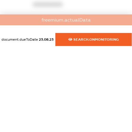
XXXXXXXXXX
dossier.commercial_info.activity
freemium.actualData
XXXXXXXXXX
document.dueToDate
23.08.23
SEARCH.ONMONITORING
freemium.exampleText_1
freemium.exampleText_2
freemium.anonymousPerSearch2
FREEMIUM.DETAILS
FREEMIUM.REGISTER