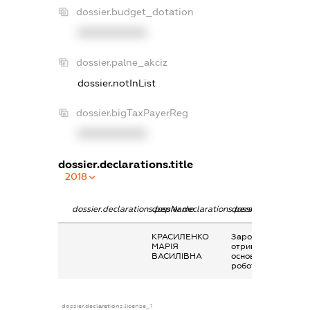
dossier.budget_dotation
XXXXXXXXXX
dossier.palne_akciz
dossier.notInList
dossier.bigTaxPayerReg
XXXXXXXXXX
dossier.declarations.title
2018
dossier.declarations.pepName
dossier.declarations.personName
dossier.declaration
КРАСИЛЕНКО
Заробітна плата
МАРІЯ
отримана за
ВАСИЛІВНА
основним місцем
роботи
dossier.declarations.license_1