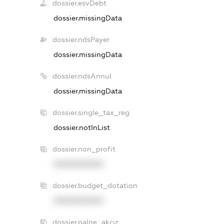
dossier.esvDebt
dossier.missingData
dossier.ndsPayer
dossier.missingData
dossier.ndsAnnul
dossier.missingData
dossier.single_tax_reg
dossier.notInList
dossier.non_profit
XXXXXXXXXX
dossier.budget_dotation
XXXXXXXXXX
dossier.palne_akciz