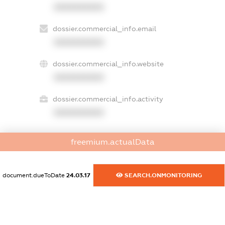
XXXXXXXXXX
dossier.commercial_info.email
XXXXXXXXXX
dossier.commercial_info.website
XXXXXXXXXX
dossier.commercial_info.activity
XXXXXXXXXX
freemium.actualData
freemium.exampleText_1
freemium.exampleText_2
freemium.anonymousPerSearch2
document.dueToDate
24.03.17
SEARCH.ONMONITORING
FREEMIUM.DETAILS
FREEMIUM.REGISTER