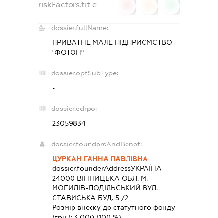
riskFactors.title
0
0
0
dossier.fullName:
ПРИВАТНЕ МАЛЕ ПІДПРИЄМСТВО
"ФОТОН"
dossier.opfSubType:
-
dossier.edrpo:
23059834
dossier.foundersAndBenef:
ЦУРКАН ГАННА ПАВЛІВНА
dossier.founderAddress
УКРАЇНА
24000 ВIННИЦЬКА ОБЛ. М.
МОГИЛІВ-ПОДІЛЬСЬКИЙ ВУЛ.
СТАВИСЬКА БУД. 5 /2
Розмір внеску до статутного фонду
(грн.):
3 000
(100 %)