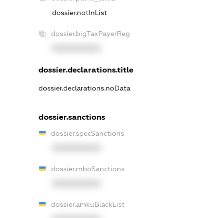
dossier.notInList
dossier.bigTaxPayerReg
XXXXXXXXXX
dossier.declarations.title
dossier.declarations.noData
dossier.sanctions
dossier.specSanctions
XXXXXXXXXX
dossier.rnboSanctions
XXXXXXXXXX
dossier.amkuBlackList