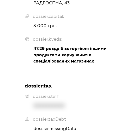
РАДГОСПНА, 43
dossier.capital:
3 000 грн.
dossier.kveds:
47.29
роздрібна торгівля іншими
продуктами харчування в
спеціалізованих магазинах
dossier.tax
dossier.staff
XXXXXXXXXX
dossier.taxDebt
dossier.missingData