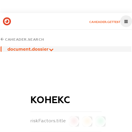
CAHEADER.GETTEST
CAHEADER.SEARCH
document.dossier
КОНЕКС
riskFactors.title
0
0
0