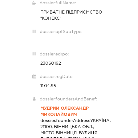
dossier.fullName:
ПРИВАТНЕ ПІДПРИЄМСТВО
"КОНЕКС"
dossier.opfSubType:
-
dossier.edrpo:
23060192
dossier.regDate:
11.04.95
dossier.foundersAndBenef:
МУДРИЙ ОЛЕКСАНДР
МИКОЛАЙОВИЧ
dossier.founderAddress
УКРАЇНА,
21100, ВІННИЦЬКА ОБЛ.,
МІСТО ВІННИЦЯ, ВУЛИЦЯ