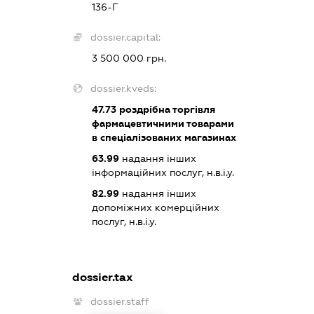
136-Г
dossier.capital:
3 500 000 грн.
dossier.kveds:
47.73
роздрібна торгівля
фармацевтичними товарами
в спеціалізованих магазинах
63.99
надання інших
інформаційних послуг, н.в.і.у.
82.99
надання інших
допоміжних комерційних
послуг, н.в.і.у.
dossier.tax
dossier.staff