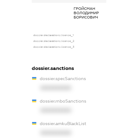
ГРОЙСМАН
Дохід від нада
ВОЛОДИМИР
майна в оренду
БОРИСОВИЧ
dossier.declarations.license_1
dossier.declarations.license_2
dossier.declarations.license_3
dossier.sanctions
dossier.specSanctions
XXXXXXXXXX
dossier.rnboSanctions
XXXXXXXXXX
dossier.amkuBlackList
XXXXXXXXXX