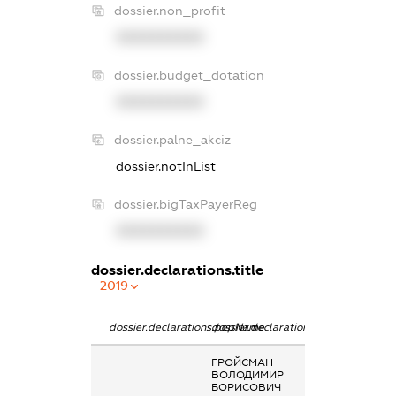
dossier.non_profit
XXXXXXXXXX
dossier.budget_dotation
XXXXXXXXXX
dossier.palne_akciz
dossier.notInList
dossier.bigTaxPayerReg
XXXXXXXXXX
dossier.declarations.title
2019
dossier.declarations.pepName
dossier.declarations.personName
dossier.declarat
ГРОЙСМАН
Дохід від нада
ВОЛОДИМИР
майна в оренду
БОРИСОВИЧ