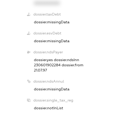
XXXXXXXXXX
dossier.taxDebt
dossier.missingData
dossier.esvDebt
dossier.missingData
dossier.ndsPayer
dossier.yes
dossier.ndsInn
230601902284
dossier.from
21.07.97
dossier.ndsAnnul
dossier.missingData
dossier.single_tax_reg
dossier.notInList