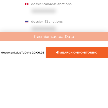
dossier.canadaSanctions
XXXXXXXXXX
dossier.rfSanctions
XXXXXXXXXX
freemium.actualData
dossier.russian_reg_title
XXXXXXXXXX
document.dueToDate
20.06.26
SEARCH.ONMONITORING
dossier.commercial_info.title
dossier.commercial_info.postal_address
XXXXXXXXXX
dossier.commercial_info.phone
XXXXXXXXXX
dossier.commercial_info.fax
XXXXXXXXXX