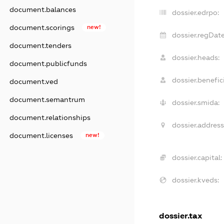
document.balances
dossier.edrpo:
document.scorings
new!
dossier.regDate
document.tenders
dossier.heads:
document.publicfunds
dossier.benefici
document.ved
document.semantrum
dossier.smida:
document.relationships
dossier.address
document.licenses
new!
dossier.capital:
dossier.kveds:
dossier.tax