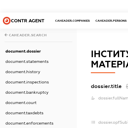
CONTR AGENT
CAHEADER.COMPANIES
CAHEADER.PERSONS
CAHEADER.SEARCH
document.dossier
ІНСТИТ
document.statements
МАТЕРІ
document.history
document.inspections
dossier.title
document.bankruptcy
dossier.fullNam
document.court
document.taxdebts
dossier.opfSub
document.enforcements