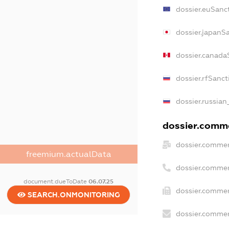
dossier.euSanc
dossier.japanS
dossier.canada
dossier.rfSanct
dossier.russian
dossier.comme
dossier.commer
freemium.actualData
dossier.commer
document.dueToDate
06.07.25
dossier.commer
SEARCH.ONMONITORING
dossier.commer