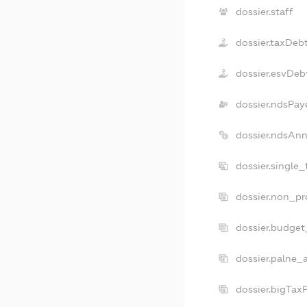
dossier.staff
dossier.taxDeb
dossier.esvDeb
dossier.ndsPay
dossier.ndsAnn
dossier.single
dossier.non_pr
dossier.budget
dossier.palne_
dossier.bigTax