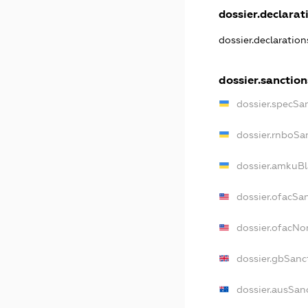
dossier.declarati
dossier.declaratio
dossier.sanction
dossier.specSa
dossier.rnboSa
dossier.amkuBl
dossier.ofacSa
dossier.ofacN
dossier.gbSanc
dossier.ausSan