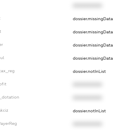
XXXXXXXXXX
t
dossier.missingData
t
dossier.missingData
er
dossier.missingData
ul
dossier.missingData
_tax_reg
dossier.notInList
ofit
XXXXXXXXXX
_dotation
XXXXXXXXXX
akciz
dossier.notInList
PayerReg
XXXXXXXXXX