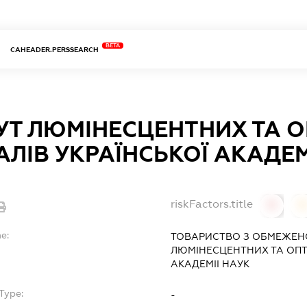
BETA
CAHEADER.PERSSEARCH
УТ ЛЮМІНЕСЦЕНТНИХ ТА 
АЛІВ УКРАЇНСЬКОЇ АКАДЕМ
riskFactors.title
0
0
e:
ТОВАРИСТВО З ОБМЕЖЕНО
ЛЮМІНЕСЦЕНТНИХ ТА ОПТ
АКАДЕМІІ НАУК
Type:
-