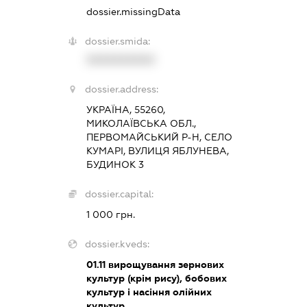
dossier.missingData
dossier.smida:
XXXXXXXXXX
dossier.address:
УКРАЇНА, 55260,
МИКОЛАЇВСЬКА ОБЛ.,
ПЕРВОМАЙСЬКИЙ Р-Н, СЕЛО
КУМАРІ, ВУЛИЦЯ ЯБЛУНЕВА,
БУДИНОК 3
dossier.capital:
1 000 грн.
dossier.kveds:
01.11
вирощування зернових
культур (крім рису), бобових
культур і насіння олійних
культур