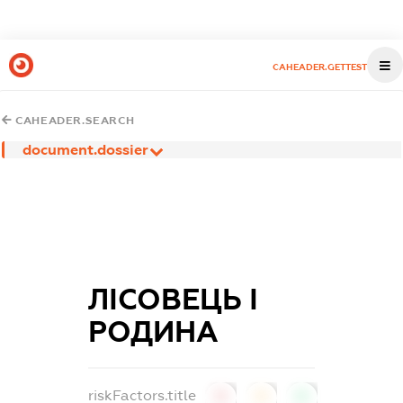
CAHEADER.GETTEST
CAHEADER.SEARCH
document.dossier
ЛІСОВЕЦЬ І
РОДИНА
riskFactors.title
0
0
0