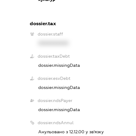
dossier.tax
dossier.staff
XXXXXXXXXX
dossier.taxDebt
dossier.missingData
dossier.esvDebt
dossier.missingData
dossier.ndsPayer
dossier.missingData
dossier.ndsAnnul
Анульовано з 12.12.00 у зв'язку