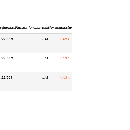
ns.personStatus
dossier.declarations.amount
dossier.declarations.currency
dossier.declarations.source
22 360
UAH
НАЗК
22 360
UAH
НАЗК
22 361
UAH
НАЗК