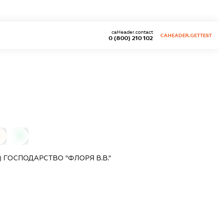
caHeader.contact
CAHEADER.GETTEST
0 (800) 210 102
0
0
 ГОСПОДАРСТВО "ФЛОРЯ В.В."