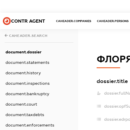
CONTR AGENT
CAHEADER.COMPANIES
CAHEADER.PERSONS
CAHEADER.SEARCH
document.dossier
ФЛОРЯ
document.statements
document.history
dossier.title
document.inspections
dossier.full
document.bankruptcy
document.court
dossier.opfS
document.taxdebts
dossier.edrpo
document.enforcements