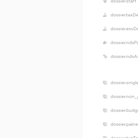
dossier.staff
dossier.taxD
dossier.esvD
dossier.ndsP
dossier.ndsA
dossier.sing
dossier.non_
dossier.budg
dossier.paln
dossier.bigT