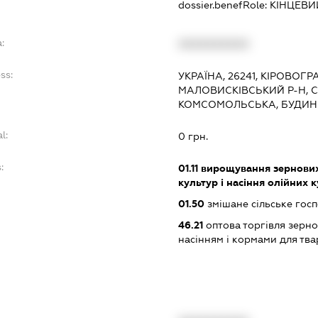
dossier.benefRole:
КІНЦЕВИ
:
XXXXXXXXXX
ss:
УКРАЇНА, 26241, КІРОВОГР
МАЛОВИСКІВСЬКИЙ Р-Н, 
КОМСОМОЛЬСЬКА, БУДИНО
l:
0 грн.
:
01.11
вирощування зернових 
культур і насіння олійних 
01.50
змішане сільське гос
46.21
оптова торгівля зерн
насінням і кормами для тв