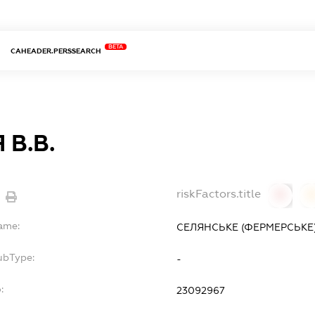
BETA
CAHEADER.PERSSEARCH
 В.В.
riskFactors.title
0
Name:
СЕЛЯНСЬКЕ (ФЕРМЕРСЬКЕ)
ubType:
-
:
23092967