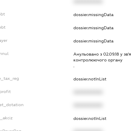
XXXXXXXXXX
ebt
dossier.missingData
ebt
dossier.missingData
ayer
dossier.missingData
nnul
Анульовано з 02.09.18 у зв'я
контролюючого органу
.
le_tax_reg
dossier.notInList
profit
XXXXXXXXXX
et_dotation
XXXXXXXXXX
e_akciz
dossier.notInList
axPayerReg