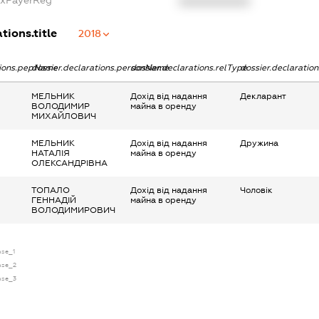
XXXXXXXXXX
tions.title
2018
tions.pepName
dossier.declarations.personName
dossier.declarations.relType
dossier.declaratio
МЕЛЬНИК
Дохід від надання
Декларант
ВОЛОДИМИР
майна в оренду
МИХАЙЛОВИЧ
МЕЛЬНИК
Дохід від надання
Дружина
НАТАЛІЯ
майна в оренду
ОЛЕКСАНДРІВНА
ТОПАЛО
Дохід від надання
Чоловік
ГЕННАДІЙ
майна в оренду
ВОЛОДИМИРОВИЧ
nse_1
ense_2
ense_3