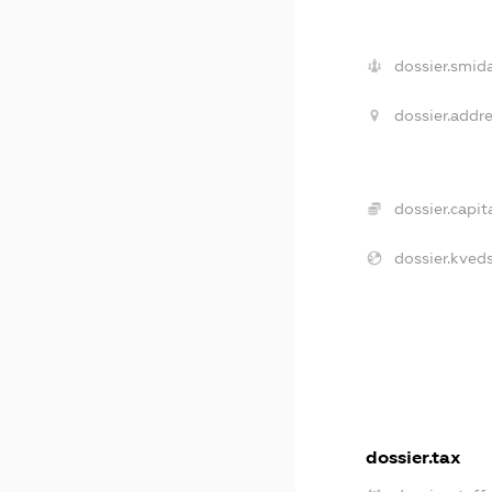
dossier.smida
dossier.addre
dossier.capita
dossier.kveds
dossier.tax