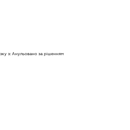
зку з:
Анульовано за рiшенням