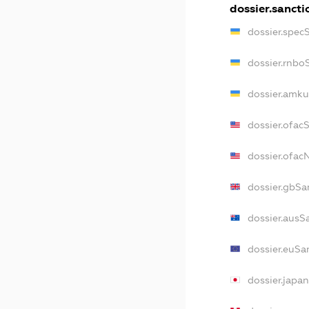
dossier.sancti
dossier.spec
dossier.rnbo
dossier.amku
dossier.ofac
dossier.ofa
dossier.gbSa
dossier.ausS
dossier.euSa
dossier.japa