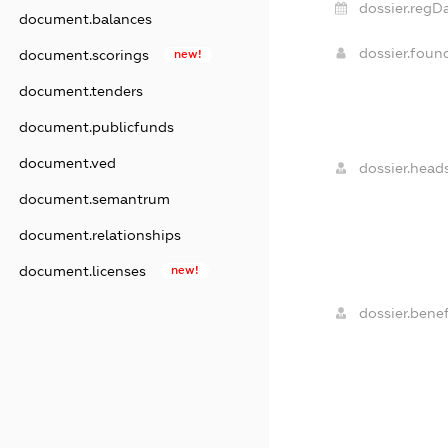
dossier.regDa
document.balances
dossier.fou
document.scorings
new!
document.tenders
document.publicfunds
document.ved
dossier.heads
document.semantrum
document.relationships
document.licenses
new!
dossier.benef