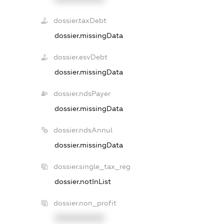
dossier.taxDebt
dossier.missingData
dossier.esvDebt
dossier.missingData
dossier.ndsPayer
dossier.missingData
dossier.ndsAnnul
dossier.missingData
dossier.single_tax_reg
dossier.notInList
dossier.non_profit
XXXXXXXXXX