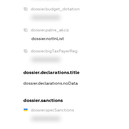
dossier.budget_dotation
XXXXXXXXXX
dossier.palne_akciz
dossier.notInList
dossier.bigTaxPayerReg
XXXXXXXXXX
dossier.declarations.title
dossier.declarations.noData
dossier.sanctions
dossier.specSanctions
XXXXXXXXXX