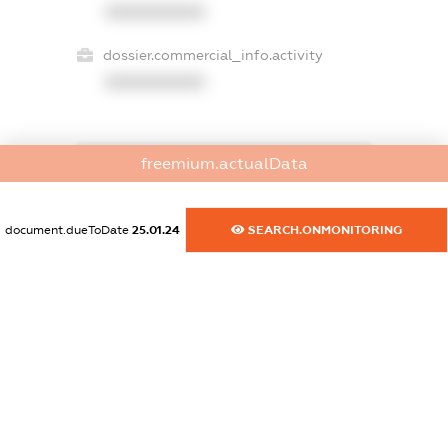
XXXXXXXXXX
dossier.commercial_info.activity
XXXXXXXXXX
freemium.actualData
freemium.exampleText_1
freemium.exampleText_2
freemium.anonymousPerSearch2
document.dueToDate
25.01.24
SEARCH.ONMONITORING
FREEMIUM.DETAILS
FREEMIUM.REGISTER