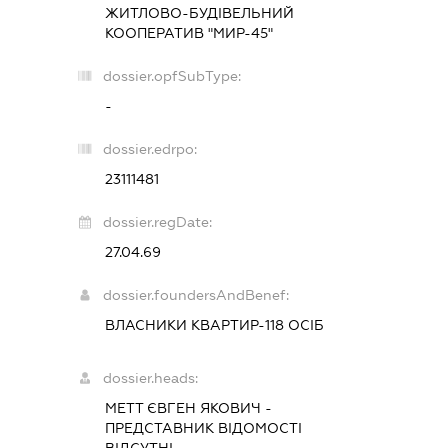
ЖИТЛОВО-БУДІВЕЛЬНИЙ
КООПЕРАТИВ "МИР-45"
dossier.opfSubType:
-
dossier.edrpo:
23111481
dossier.regDate:
27.04.69
dossier.foundersAndBenef:
ВЛАСНИКИ КВАРТИР-118 ОСІБ
dossier.heads:
МЕТТ ЄВГЕН ЯКОВИЧ
-
ПРЕДСТАВНИК
ВІДОМОСТІ
ВІДСУТНІ