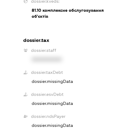
dossier.kveds:
81.10
комплексне обслуговування
об'єктів
dossier.tax
dossier.staff
XXXXXXXXXX
dossier.taxDebt
dossier.missingData
dossier.esvDebt
dossier.missingData
dossier.ndsPayer
dossier.missingData