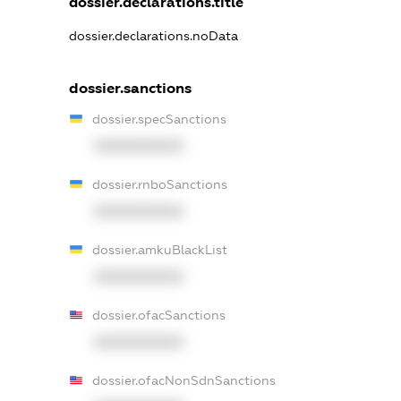
dossier.declarations.title
dossier.declarations.noData
dossier.sanctions
dossier.specSanctions
XXXXXXXXXX
dossier.rnboSanctions
XXXXXXXXXX
dossier.amkuBlackList
XXXXXXXXXX
dossier.ofacSanctions
XXXXXXXXXX
dossier.ofacNonSdnSanctions