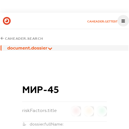
CAHEADER.GETTEST
CAHEADER.SEARCH
document.dossier
МИР-45
riskFactors.title
0
0
0
dossier.fullName: