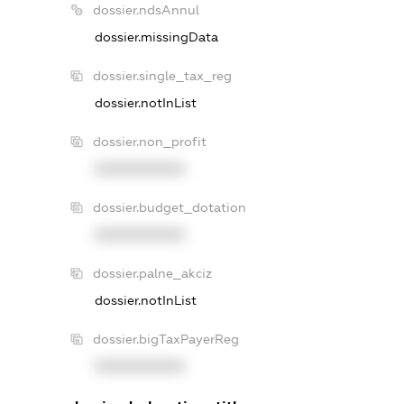
dossier.ndsAnnul
dossier.missingData
dossier.single_tax_reg
dossier.notInList
dossier.non_profit
XXXXXXXXXX
dossier.budget_dotation
XXXXXXXXXX
dossier.palne_akciz
dossier.notInList
dossier.bigTaxPayerReg
XXXXXXXXXX