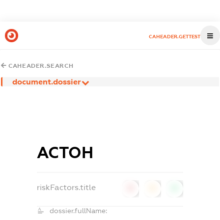
CAHEADER.GETTEST
CAHEADER.SEARCH
document.dossier
АСТОН
riskFactors.title
0
0
0
dossier.fullName: