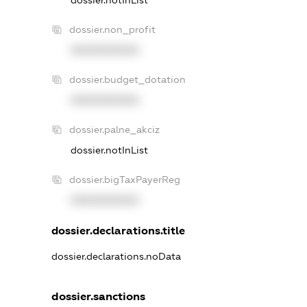
dossier.non_profit
XXXXXXXXXX
dossier.budget_dotation
XXXXXXXXXX
dossier.palne_akciz
dossier.notInList
dossier.bigTaxPayerReg
XXXXXXXXXX
dossier.declarations.title
dossier.declarations.noData
dossier.sanctions