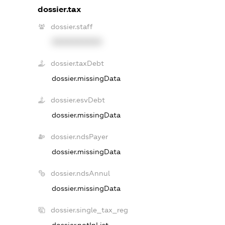
dossier.tax
dossier.staff
XXXXXXXXXX
dossier.taxDebt
dossier.missingData
dossier.esvDebt
dossier.missingData
dossier.ndsPayer
dossier.missingData
dossier.ndsAnnul
dossier.missingData
dossier.single_tax_reg
dossier.notInList