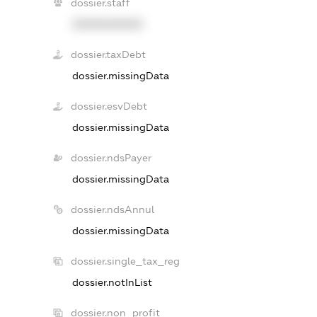
dossier.staff
XXXXXXXXXX
dossier.taxDebt
dossier.missingData
dossier.esvDebt
dossier.missingData
dossier.ndsPayer
dossier.missingData
dossier.ndsAnnul
dossier.missingData
dossier.single_tax_reg
dossier.notInList
dossier.non_profit