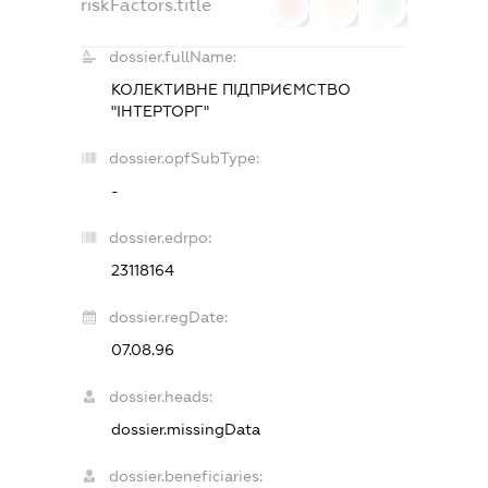
riskFactors.title
0
0
0
dossier.fullName:
КОЛЕКТИВНЕ ПІДПРИЄМСТВО
"ІНТЕРТОРГ"
dossier.opfSubType:
-
dossier.edrpo:
23118164
dossier.regDate:
07.08.96
dossier.heads:
dossier.missingData
dossier.beneficiaries: