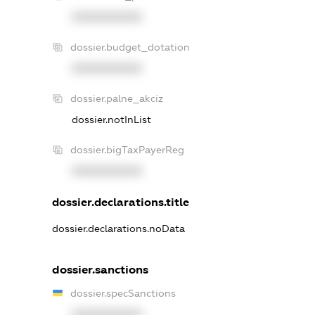
XXXXXXXXXX
dossier.budget_dotation
XXXXXXXXXX
dossier.palne_akciz
dossier.notInList
dossier.bigTaxPayerReg
XXXXXXXXXX
dossier.declarations.title
dossier.declarations.noData
dossier.sanctions
dossier.specSanctions
XXXXXXXXXX