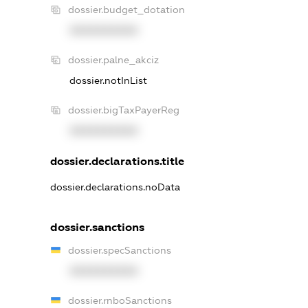
dossier.budget_dotation
XXXXXXXXXX
dossier.palne_akciz
dossier.notInList
dossier.bigTaxPayerReg
XXXXXXXXXX
dossier.declarations.title
dossier.declarations.noData
dossier.sanctions
dossier.specSanctions
XXXXXXXXXX
dossier.rnboSanctions