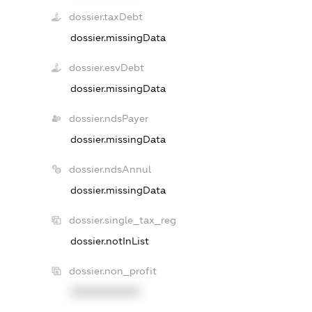
dossier.taxDebt
dossier.missingData
dossier.esvDebt
dossier.missingData
dossier.ndsPayer
dossier.missingData
dossier.ndsAnnul
dossier.missingData
dossier.single_tax_reg
dossier.notInList
dossier.non_profit
XXXXXXXXXX