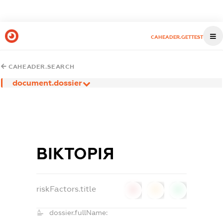
CAHEADER.GETTEST
CAHEADER.SEARCH
document.dossier
ВІКТОРІЯ
riskFactors.title
0
0
0
dossier.fullName: