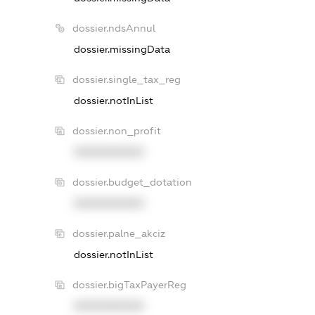
dossier.ndsAnnul
dossier.missingData
dossier.single_tax_reg
dossier.notInList
dossier.non_profit
XXXXXXXXXX
dossier.budget_dotation
XXXXXXXXXX
dossier.palne_akciz
dossier.notInList
dossier.bigTaxPayerReg
XXXXXXXXXX