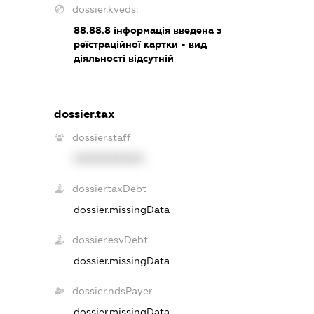
dossier.kveds:
88.88.8
інформація введена з
реїстраційної картки - вид
діяльності відсутній
dossier.tax
dossier.staff
XXXXXXXXXX
dossier.taxDebt
dossier.missingData
dossier.esvDebt
dossier.missingData
dossier.ndsPayer
dossier.missingData