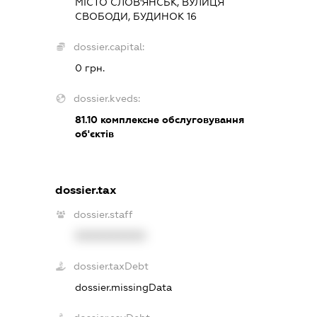
МІСТО СЛОВ'ЯНСЬК, ВУЛИЦЯ
СВОБОДИ, БУДИНОК 16
dossier.capital:
0 грн.
dossier.kveds:
81.10
комплексне обслуговування
об'єктів
dossier.tax
dossier.staff
XXXXXXXXXX
dossier.taxDebt
dossier.missingData