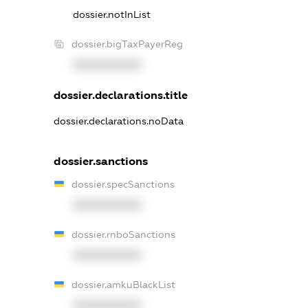
dossier.notInList
dossier.bigTaxPayerReg
XXXXXXXXXX
dossier.declarations.title
dossier.declarations.noData
dossier.sanctions
dossier.specSanctions
XXXXXXXXXX
dossier.rnboSanctions
XXXXXXXXXX
dossier.amkuBlackList
XXXXXXXXXX