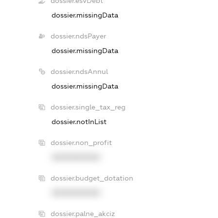
dossier.esvDebt
dossier.missingData
dossier.ndsPayer
dossier.missingData
dossier.ndsAnnul
dossier.missingData
dossier.single_tax_reg
dossier.notInList
dossier.non_profit
XXXXXXXXXX
dossier.budget_dotation
XXXXXXXXXX
dossier.palne_akciz