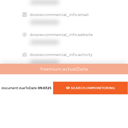
XXXXXXXXXX
dossier.commercial_info.email
XXXXXXXXXX
dossier.commercial_info.website
XXXXXXXXXX
dossier.commercial_info.activity
XXXXXXXXXX
freemium.actualData
freemium.exampleText_1
document.dueToDate
09.07.25
SEARCH.ONMONITORING
freemium.exampleText_2
freemium.anonymousPerSearch2
FREEMIUM.DETAILS
FREEMIUM.REGISTER