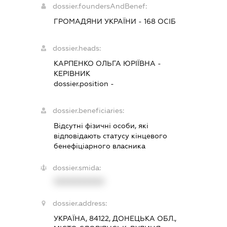
dossier.foundersAndBenef:
ГРОМАДЯНИ УКРАЇНИ - 168 ОСІБ
dossier.heads:
КАРПЕНКО ОЛЬГА ЮРІЇВНА
-
КЕРІВНИК
dossier.position -
dossier.beneficiaries:
Відсутні фізичні особи, які
відповідають статусу кінцевого
бенефіціарного власника
dossier.smida:
XXXXXXXXXX
dossier.address:
УКРАЇНА, 84122, ДОНЕЦЬКА ОБЛ.,