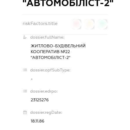
"АВТОМОБІЛІСТ-2"
riskFactors.title
0
0
0
dossier.fullName:
ЖИТЛОВО-БУДІВЕЛЬНИЙ
КООПЕРАТИВ №22
"АВТОМОБІЛІСТ-2"
dossier.opfSubType:
-
dossier.edrpo:
23125276
dossier.regDate:
18.11.86