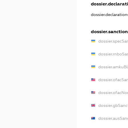
dossier.declarati
dossier.declaratio
dossier.sanction
dossier.specSa
dossier.rnboSa
dossier.amkuBl
dossier.ofacSa
dossier.ofacN
dossier.gbSanc
dossier.ausSan