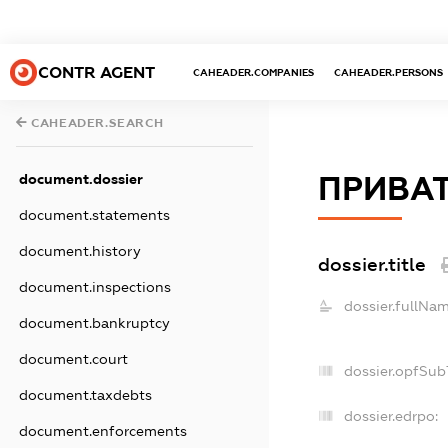
CONTR AGENT
CAHEADER.COMPANIES
CAHEADER.PERSONS
CAHEADER.SEARCH
ПРИВАТ
document.dossier
document.statements
document.history
dossier.title
document.inspections
dossier.fullNam
document.bankruptcy
document.court
dossier.opfSub
document.taxdebts
dossier.edrpo:
document.enforcements