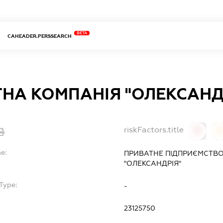
BETA
CAHEADER.PERSSEARCH
НА КОМПАНІЯ "ОЛЕКСАНД
riskFactors.title
0
0
e:
ПРИВАТНЕ ПІДПРИЄМСТВО
"ОЛЕКСАНДРІЯ"
Type:
-
23125750