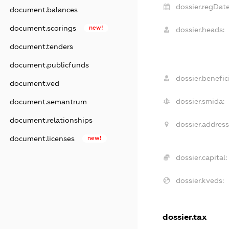
dossier.regDate
document.balances
document.scorings
new!
dossier.heads:
document.tenders
document.publicfunds
dossier.benefici
document.ved
dossier.smida:
document.semantrum
document.relationships
dossier.address
document.licenses
new!
dossier.capital:
dossier.kveds:
dossier.tax