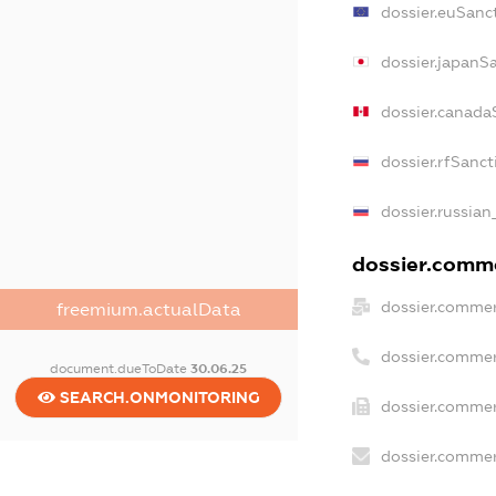
dossier.euSanc
dossier.japanS
dossier.canada
dossier.rfSanct
dossier.russian
dossier.comme
dossier.commer
freemium.actualData
dossier.commer
document.dueToDate
30.06.25
SEARCH.ONMONITORING
dossier.commer
dossier.commer