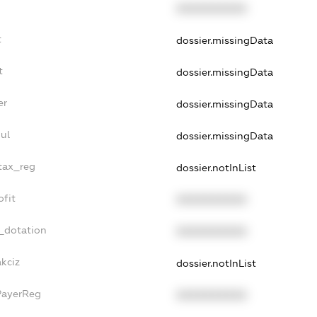
XXXXXXXXXX
t
dossier.missingData
t
dossier.missingData
er
dossier.missingData
ul
dossier.missingData
_tax_reg
dossier.notInList
ofit
XXXXXXXXXX
_dotation
XXXXXXXXXX
akciz
dossier.notInList
PayerReg
XXXXXXXXXX