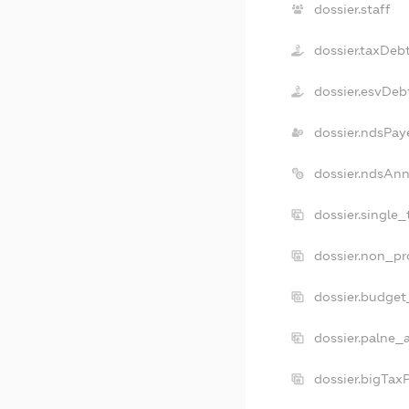
dossier.staff
dossier.taxDeb
dossier.esvDeb
dossier.ndsPay
dossier.ndsAnn
dossier.single
dossier.non_pr
dossier.budget
dossier.palne_
dossier.bigTax